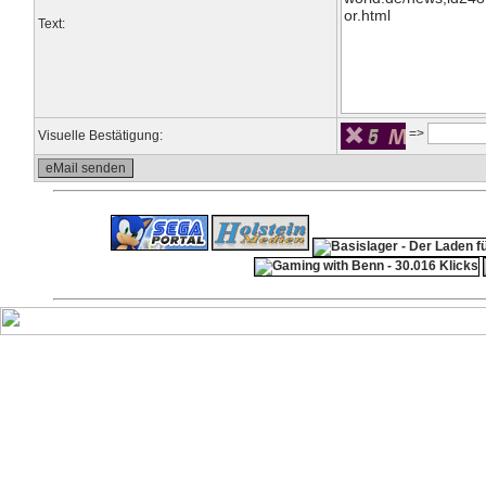
Text:
=>
Visuelle Bestätigung:
ps4 festplatte
F