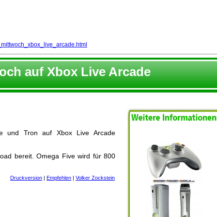
_mittwoch_xbox_live_arcade.html
och auf Xbox Live Arcade
e und Tron auf Xbox Live Arcade
load bereit. Omega Five wird für 800
Druckversion
|
Empfehlen
|
Volker Zockstein