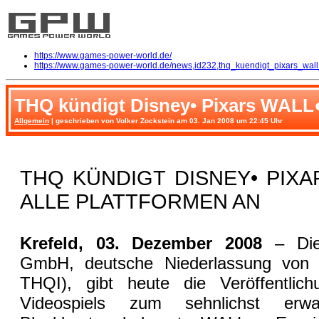
https://www.games-power-world.de/
https://www.games-power-world.de/news,id232,thq_kuendigt_pixars_wall
THQ kündigt Disney• Pixars WALL●E
Allgemein
| geschrieben von Volker Zockstein am 03. Jan 2008 um 22:45 Uhr
THQ KÜNDIGT DISNEY• PIX
ALLE PLATTFORMEN AN
Krefeld, 03. Dezember 2008
– Die
GmbH, deutsche Niederlassung vo
THQI), gibt heute die Veröffent
Videospiels zum sehnlichst erwar