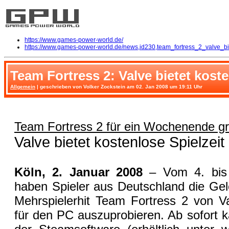
https://www.games-power-world.de/
https://www.games-power-world.de/news,id230,team_fortress_2_valve_bie
Team Fortress 2: Valve bietet koste
Allgemein
| geschrieben von Volker Zockstein am 02. Jan 2008 um 19:11 Uhr
Team Fortress 2 für ein Wochenende gra
Valve bietet kostenlose Spielzeit
Köln, 2. Januar 2008
– Vom 4. bis
haben Spieler aus Deutschland die Gel
Mehrspielerhit Team Fortress 2 von Va
für den PC auszuprobieren. Ab sofort k