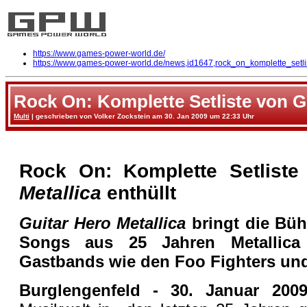
https://www.games-power-world.de/
https://www.games-power-world.de/news,id1647,rock_on_komplette_setlis
Rock On: Komplette Setliste von Gu
Multi
| geschrieben von Volker Zockstein am 30. Jan 2009 um 22:33 Uhr
Rock On: Komplette Setlist
Metallica
enthüllt
Guitar Hero Metallica
bringt die Büh
Songs aus 25 Jahren Metallic
Gastbands wie den Foo Fighters u
Burglengenfeld - 30. Januar 200