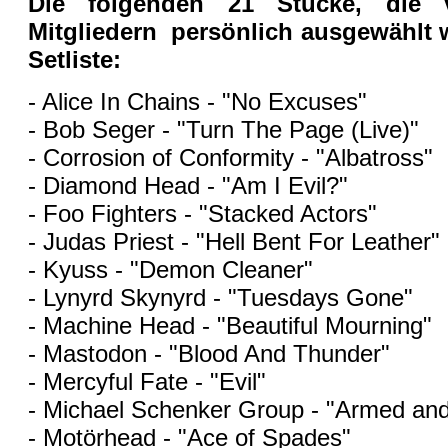
Die folgenden 21 Stücke, die v
Mitgliedern persönlich ausgewählt 
Setliste:
- Alice In Chains - "No Excuses"
- Bob Seger - "Turn The Page (Live)"
- Corrosion of Conformity - "Albatross"
- Diamond Head - "Am I Evil?"
- Foo Fighters - "Stacked Actors"
- Judas Priest - "Hell Bent For Leather"
- Kyuss - "Demon Cleaner"
- Lynyrd Skynyrd - "Tuesdays Gone"
- Machine Head - "Beautiful Mourning"
- Mastodon - "Blood And Thunder"
- Mercyful Fate - "Evil"
- Michael Schenker Group - "Armed an
- Motörhead - "Ace of Spades"