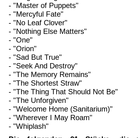
- "Master of Puppets"
- "Mercyful Fate"
- "No Leaf Clover"
- "Nothing Else Matters"
- "One"
- "Orion"
- "Sad But True"
- "Seek And Destroy"
- "The Memory Remains"
- "The Shortest Straw"
- "The Thing That Should Not Be"
- "The Unforgiven"
- "Welcome Home (Sanitarium)"
- "Wherever I May Roam"
- "Whiplash"