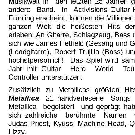
Musikwelt in den letzten 25 Jahren 
andere Band. In Activisions Guitar H
Frühling erscheint, können die Millionen
ganzen Welt die heißesten Hits d
erleben: An Gitarre, Schlagzeug, Bass 
sich wie James Hetfield (Gesang und G
(Leadgitarre), Robert Trujillo (Bass) 
höchstpersönlich! Das Spiel wird säm
Jahr mit Guitar Hero World Tour 
Controller unterstützen.
Zusätzlich zu Metallicas größten Hi
Metallica
21 handverlesene Songs
Metallica begeistert und geprägt hab
sich zahlreiche berühmte Namen wi
Judas Priest, Kyuss, Machine Head, Q
Lizzy.