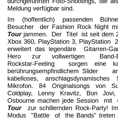
durchgeführten Foto-Shootings, die al
Meldung verfügbar sind.
Im (hoffentlich) passenden Bühn
Besucher der Fashion Rock Night m
Tour
jammen. Der Titel ist seit dem 
Xbox 360, PlayStation 3, PlayStation 2
erweitert das legendäre Gitarren-
Hero zur vollwertigen Band-Erf
Rockstar-Feeling sorgen eine ka
berührungsempfindlichem Sli
kabelloses, anschlagsdynamisches
Mikrofon. 84 Originalsongs von Su
Coldplay, Lenny Kravitz, Bon Jovi
Osbourne machen jede Session mit
Tour
zur schillernden Rock-Party! 
Modus "Battle of the Bands" treten 