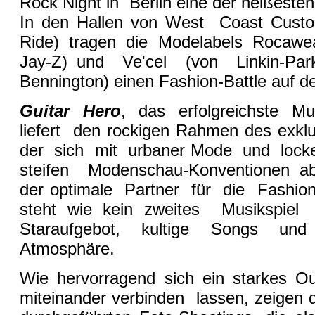
Rock Night in Berlin eine der heißeste
In den Hallen von West Coast Cu
Ride) tragen die Modelabels Rocawea
Jay-Z) und Ve'cel (von Linkin-Par
Bennington) einen Fashion-Battle auf 
Guitar Hero
, das erfolgreichste Mus
liefert den rockigen Rahmen des exklu
der sich mit urbaner Mode und loc
steifen Modenschau-Konventionen abh
der optimale Partner für die Fashio
steht wie kein zweites Musikspie
Staraufgebot, kultige Songs und
Atmosphäre.
Wie hervorragend sich ein starkes O
miteinander verbinden lassen, zeigen 