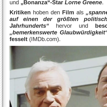
und
„
Bonanza
“-Star
Lorne Greene
.
Kritiken
hoben den
Film
als
„spanne
auf einen der größten politis
Jahrhunderts“
hervor und
bes
„bemerkenswerte Glaubwürdigkeit
fesselt
(IMDb.com).