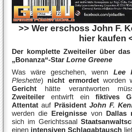
>> Wer erschoss John F. K
hier kaufen 
Der komplette Zweiteiler über das
„Bonanza“-Star
Lorne Greene
Was wäre geschehen, wenn
Lee 
Pleshette
)
nicht ermordet
worden w
Gericht
hätte verantworten m
Zweiteiler
entwirft ein
fiktives G
Attentat
auf
Präsident
John F. Ke
werden die
Ereignisse
von
Dallas 
sich im Gerichtssaal
Staatsanwalts
einen
intensiven Schlagabtausch
lie