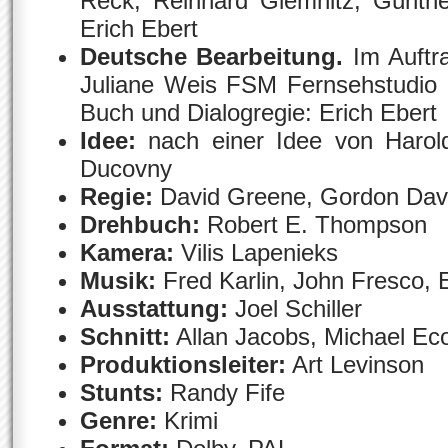
Reck, Reinhard Glemnitz, Günthe
Erich Ebert
Deutsche Bearbeitung.
Im Auft
Juliane Weis FSM Fernsehstudio 
Buch und Dialogregie: Erich Ebert
Idee:
nach einer Idee von Harol
Ducovny
Regie:
David Greene, Gordon Dav
Drehbuch:
Robert E. Thompson
Kamera:
Vilis Lapenieks
Musik:
Fred Karlin, John Fresco, 
Ausstattung:
Joel Schiller
Schnitt:
Allan Jacobs, Michael E
Produktionsleiter:
Art Levinson
Stunts:
Randy Fife
Genre:
Krimi