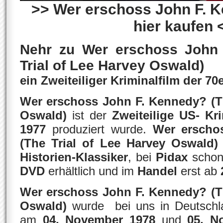
>> Wer erschoss John F. K
hier kaufen 
Nehr zu Wer erschoss John
Trial of Lee Harvey Oswald)
ein Zweiteiliger Kriminalfilm der 70
Wer erschoss John F. Kennedy? (Th
Oswald)
ist der
Zweiteilige US- Kri
1977
produziert wurde.
Wer erscho
(The Trial of Lee Harvey Oswald)
Historien-Klassiker
, bei
Pidax
schon
DVD
erhältlich und im
Handel
erst ab
2
Wer erschoss John F. Kennedy? (Th
Oswald)
wurde bei uns in Deutsch
am
04. November 1978
und
05. N