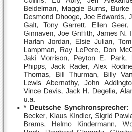
Collins, Ed Abry, Jeff Alexand
Beidelman, Maggie Burns, Burke 
Desmond Dhooge, Joe Edwards, J
Galt, Tony Garrett, Ellen Geer,
Ginnaven, Joe Griffith, James N. 
Harlan Jordan, Elsie Julian, T
Lampman, Ray LePere, Don McCor
Jaki Morrison, Peyton E. Park, 
Phipps, Jack Rader, Alex Rodine
Thomas, Bill Thurman, Billy Va
Lewis Abernathy, John Addingto
Vince Davis, Jack H. Degelia, Ala
u.a.
* Deutsche Synchronsprecher:
Becker, Klaus Kindler, Sigrid Pawl
Brams, Helmo Kindermann, Wo