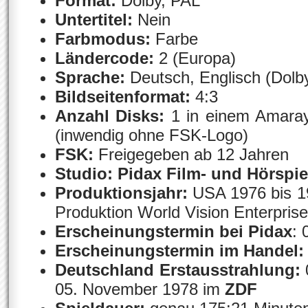
Format:
Dolby, PAL
Untertitel:
Nein
Farbmodus:
Farbe
Ländercode:
2 (Europa)
Sprache:
Deutsch, Englisch (Dolby 
Bildseitenformat:
4:3
Anzahl Disks:
1 in einem Amaray
(inwendig ohne FSK-Logo)
FSK:
Freigegeben ab 12 Jahren
Studio:
Pidax Film- und Hörspi
Produktionsjahr:
USA 1976 bis 19
Produktion World Vision Enterprise
Erscheinungstermin bei Pidax
: 
Erscheinungstermin im Handel:
Deutschland Erstausstrahlung:
05. November 1978 im
ZDF