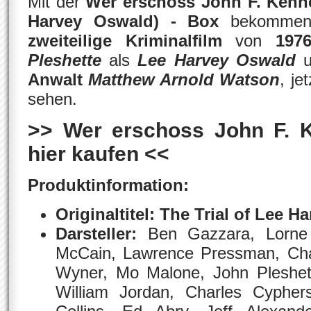
Mit der
Wer erschoss John F. Kenne
Harvey Oswald) - Box
bekommen
zweiteilige Kriminalfilm
von
19
Pleshette
als
Lee Harvey Oswald
Anwalt
Matthew Arnold Watson
, je
sehen.
>> Wer erschoss John F. 
hier kaufen <<
Produktinformation:
Originaltitel:
The Trial of Lee H
Darsteller:
Ben Gazzara, Lorne
McCain, Lawrence Pressman, Cha
Wyner, Mo Malone, John Pleshet
William Jordan, Charles Cypher