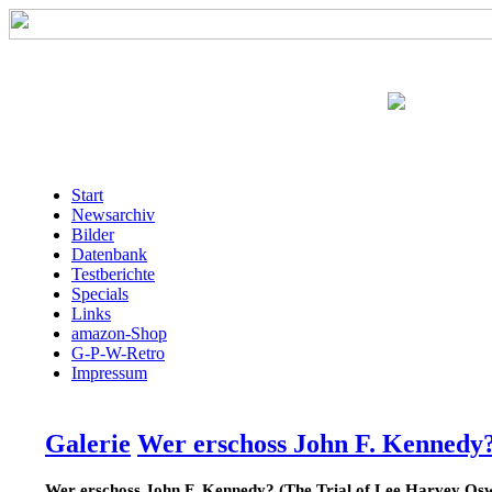
Start
Newsarchiv
Bilder
Datenbank
Testberichte
Specials
Links
amazon-Shop
G-P-W-Retro
Impressum
Galerie
Wer erschoss John F. Kennedy?
Wer erschoss John F. Kennedy? (The Trial of Lee Harvey Os