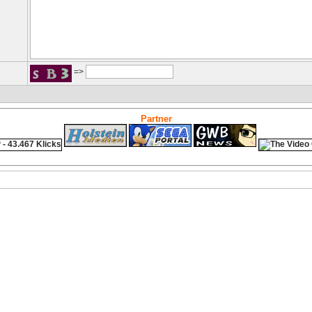
=>
Partner
ps4 festplatte
Fitness
Versicherungen Autohaus