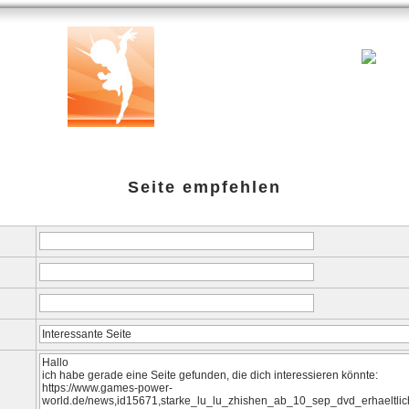
ank
Testberichte
Specials
Links
amazon-Shop
G-P-W-Ret
Seite empfehlen