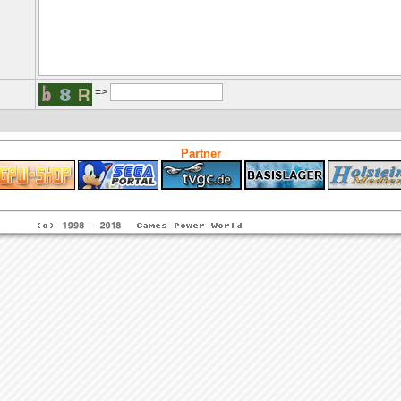
=>
Partner
ps4 festplatte
Fitness
Versicherungen Autohaus