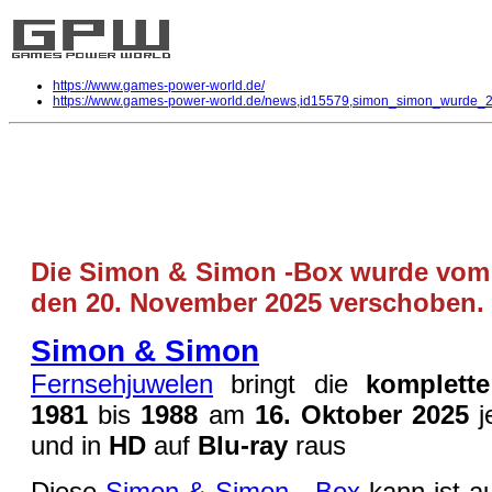
https://www.games-power-world.de/
https://www.games-power-world.de/news,id15579,simon_simon_wurde_
Simon & Simon wurde auf den 20.
DVD
| geschrieben von Volker Zockstein am 21. Aug 2025 um 12:19 Uhr
Die Simon & Simon -Box wurde vom 
den 20. November 2025 verschoben.
Simon & Simon
Fernsehjuwelen
bringt die
komplette
1981
bis
1988
am
16. Oktober 2025
j
und in
HD
auf
Blu-ray
raus
Diese
Simon & Simon - Box
kann ist a