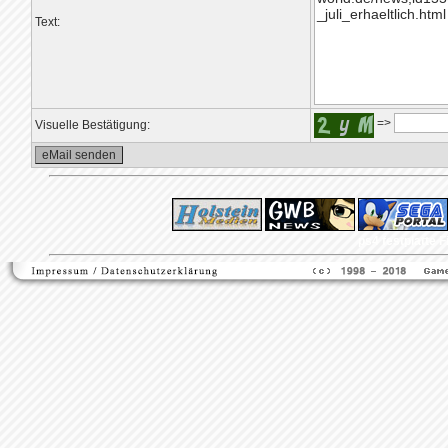
Text:
=>
Visuelle Bestätigung:
ps4 festplatte
F