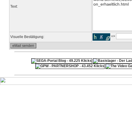
Text:
=>
Visuelle Bestätigung:
ps4 festplatte
F