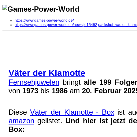
https://www.games-power-world.de/
https://www.games-power-world.de/news,id15492,packshot_vaeter_klam
Packshot der Väter der Klamotte - 
DVD
| geschrieben von Volker Zockstein am 14. Dez 2024 um 15:24 Uhr
Väter der Klamotte
Fernsehjuwelen
bringt
alle 199 Folge
von
1973
bis
1986
am
20. Februar 202
Diese
Väter der Klamotte - Box
ist au
amazon
gelistet.
Und hier ist jetzt 
Box: