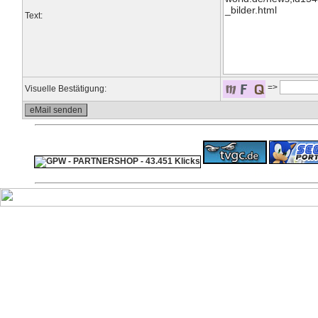
Text:
=>
Visuelle Bestätigung:
ps4 festplatte
F