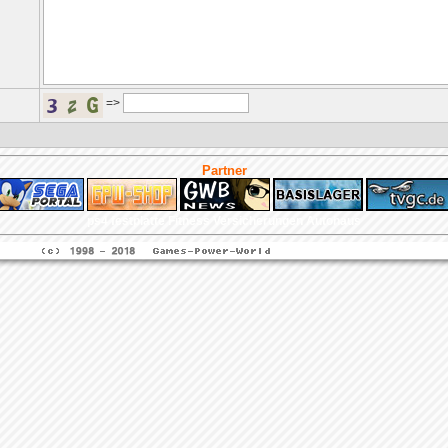
=>
Partner
ps4 festplatte
Fitness
Versicherungen Autohaus