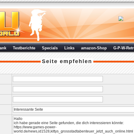
ank
Testberichte
Specials
Links
amazon-Shop
G-P-W-Ret
Seite empfehlen