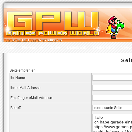
Start
Newsarchiv
Bilder
Datenbank
Testberichte
Speci
Sei
Seite empfehlen
Ihr Name:
Ihre eMail-Adresse:
Empfänger eMail-Adresse:
Betreff: