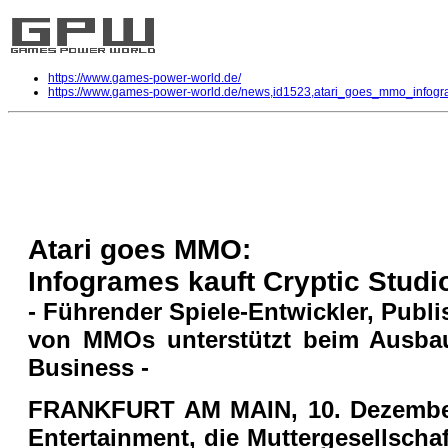
https://www.games-power-world.de/
https://www.games-power-world.de/news,id1523,atari_goes_mmo_infogra
Atari goes MMO - Infogrames kauft
Allgemein
| geschrieben von Volker Zockstein am 10. Dez 2008 um 19:55 Uhr
Atari goes MMO:
Infogrames kauft Cryptic Studi
- Führender Spiele-Entwickler, Publi
von MMOs unterstützt beim Ausbau
Business -
FRANKFURT AM MAIN, 10. Dezember
Entertainment, die Muttergesellschaf