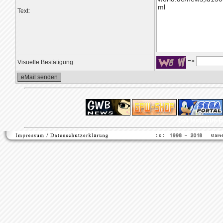
Text:
=>
Visuelle Bestätigung:
ps4 festplatte
F