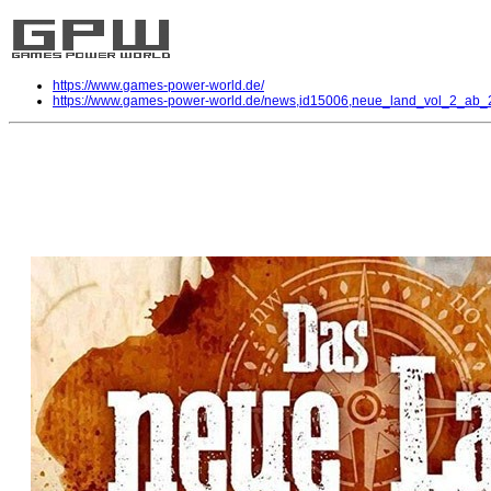
https://www.games-power-world.de/
https://www.games-power-world.de/news,id15006,neue_land_vol_2_ab_24
Das neue Land - Vol. 2 - Ab 24. Apri
DVD
| geschrieben von Volker Zockstein am 29. Mär 2020 um 15:54 Uhr