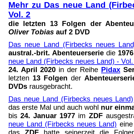
Mehr zu Das neue Land (Firbe
Vol. 2
die letzten 13 Folgen der Abenteu
Oliver Tobias
auf 2 DVD
Das neue Land (Firbecks neues Land
austral.-brit. Abenteuerserie
die
197
neue Land (Firbecks neues Land) - Vol.
24. April 2020
in der Reihe
Pidax
Ser
letzten
13 Folgen
der
Abenteuerser
DVDs
rausgebracht.
Das neue Land (Firbecks neues Land)
das erste Mal und auch wohl
nur einma
bis
24. Januar 1977
im
ZDF
ausgestra
neue Land (Firbecks neues Land)
ein
das
ZDF
hatte seinerzeit die Folg