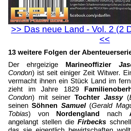
>> Das neue Land - Vol. 2 (2 
<<
13
weitere
Folgen der Abenteuerseri
Der ehrgeizige
Marineoffizier
Jas
Condon
) ist seit einiger Zeit Witwer. 
vermacht ihnen ein Stück Land im fern
zieht im Jahre 1829
Familienobe
Condon
) mit seiner
Tochter
Jassy
(
seinen
Söhnen
Samuel
(
Gerald Magu
Tobias
) von
Nordengland
nach
angelangt stellen die
Firbecks
schnel
das sie eigentlich bewirtschaften woll