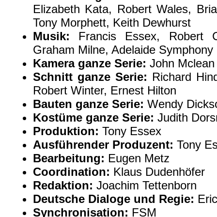
Elizabeth Kata, Robert Wales, Bria
Tony Morphett, Keith Dewhurst
Musik:
Francis Essex, Robert Co
Graham Milne, Adelaide Symphony 
Kamera ganze Serie:
John Mclean 
Schnitt ganze Serie:
Richard Hind
Robert Winter, Ernest Hilton
Bauten ganze Serie:
Wendy Dicks
Kostüme ganze Serie:
Judith Dor
Produktion:
Tony Essex
Ausführender Produzent:
Tony E
Bearbeitung:
Eugen Metz
Coordination:
Klaus Dudenhöfer
Redaktion:
Joachim Tettenborn
Deutsche Dialoge und Regie:
Eric
Synchronisation:
FSM