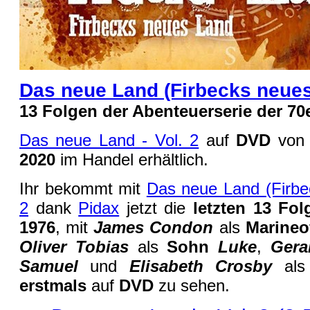
Das neue Land (Firbecks neues 
13 Folgen der Abenteuerserie der 70
Das neue Land - Vol. 2
auf
DVD
vo
2020
im Handel erhältlich.
Ihr bekommt mit
Das neue Land (Firbe
2
dank
Pidax
jetzt die
letzten 13 Fol
1976
, mit
James Condon
als
Marineo
Oliver Tobias
als
Sohn
Luke
,
Gera
Samuel
und
Elisabeth Crosby
al
erstmals
auf
DVD
zu sehen.