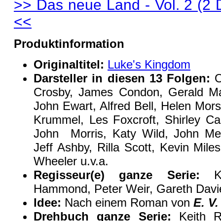
>> Das neue Land - Vol. 2 (2 
<<
Produktinformation
Originaltitel:
Luke's Kingdom
Darsteller in diesen 13 Folgen:
O
Crosby, James Condon, Gerald Mag
John Ewart, Alfred Bell, Helen Mo
Krummel, Les Foxcroft, Shirley C
John Morris, Katy Wild, John Me
Jeff Ashby, Rilla Scott, Kevin Mile
Wheeler u.v.a.
Regisseur(e) ganze Serie:
Ke
Hammond, Peter Weir, Gareth Davi
Idee:
Nach einem Roman von
E. V
Drehbuch ganze Serie:
Keith R