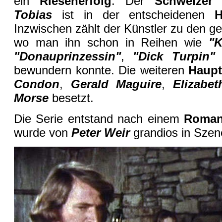
ein
Riesenerfolg
. Der
Schweizer
Tobias
ist in der entscheidenen
H
Inzwischen zählt der Künstler zu den ge
wo man ihn schon in Reihen wie
"K
"Donauprinzessin"
,
"Dick Turpin"
bewundern konnte. Die weiteren
Haupt
Condon
,
Gerald Maguire
,
Elizabe
Morse
besetzt.
Die Serie entstand nach einem
Roma
wurde von
Peter Weir
grandios in Szen