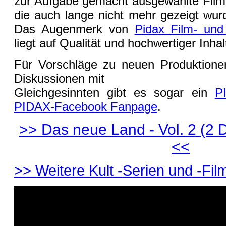
zur Aufgabe gemacht ausgewählte Film
die auch lange nicht mehr gezeigt wurd
Das Augenmerk von
Pidax Film- und
liegt auf Qualität und hochwertiger Inhal
Für Vorschläge zu neuen Produktionen
Diskussionen mit
Gleichgesinnten gibt es sogar ein
P
PIDAX-Facebook Fanpage
.
>> Das neue Land - Vol. 2 (2 
<<
>> Weitere Kult -Serien und -Film