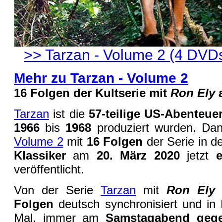
>> Tarzan - Volume 2 (4 DVDs
Mehr zu Tarzan - Volume 2
16 Folgen der Kultserie mit
Ron Ely
a
Tarzan
ist die
57-teilige US-Abenteuer
1966
bis
1968
produziert wurden. D
Volume 2
mit
16 Folgen
der Serie in d
Klassiker
am
20. März 2020
jetzt
veröffentlicht.
Von der Serie
Tarzan
mit
Ron Ely
w
Folgen
deutsch synchronisiert und in
Mal, immer am
Samstagabend gege