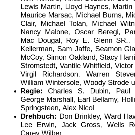
Lewis Martin, Lloyd Haynes, Martin
Maurice Marsac, Michael Burns, Mic
Clair, Michael Tolan, Michael Wit
Nancy Malone, Oscar Beregi, Par
Mac Dougal, Roy E. Glenn SR., 
Kellerman, Sam Jaffe, Seamon Gla
McCoy, Simon Oakland, Stacy Harris
Stromstedt, Vantile Whitfield, Victo
Virgil Richardson, Warren Steve
William Wintersole, Woody Strode u
Regie:
Charles S. Dubin, Paul 
George Marshall, Earl Bellamy, Hol
Springsteen, Alex Nicol
Drehbuch:
Don Brinkley, Ward Haw
Lee Erwin, Jack Gross, Wells R
Carey Wilber