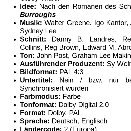
Idee:
Nach den Romanen des Schri
Burroughs
Musik:
Walter Greene, Igo Kantor, 
Sydney Lee
Schnitt:
Danny B. Landres, Re
Collins, Reg Brown, Edward M. Ab
Ton:
John Post, Graham Lee Makin
Ausführender Produzent:
Sy Wei
Bildformat:
PAL 4:3
Untertitel:
Nein / bzw. nur be
Synchronisiert wurden
Farbmodus:
Farbe
Tonformat:
Dolby Digital 2.0
Format:
Dolby, PAL
Sprache:
Deutsch, Englisch
Ländercode:
2 (Europa)