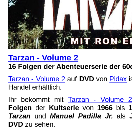
Tarzan - Volume 2
16 Folgen der Abenteuerserie der 60
Tarzan - Volume 2
auf
DVD
von
Pidax
i
Handel erhältlich.
Ihr bekommt mit
Tarzan - Volume 2
Folgen
der
Kultserie
von
1966
bis
Tarzan
und
Manuel Padilla Jr.
als
DVD
zu sehen.