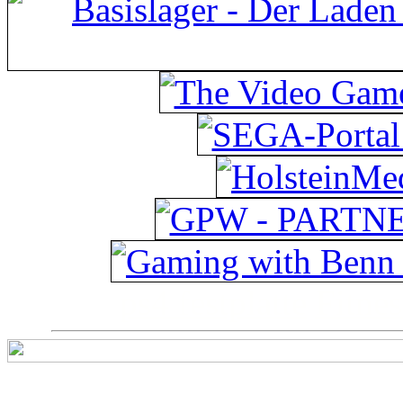
ps4 festplatte
Fitnes