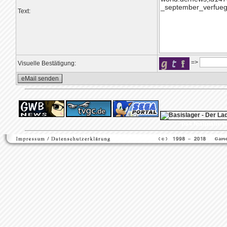
Text:
=>
Visuelle Bestätigung:
ps4 festplatte
F