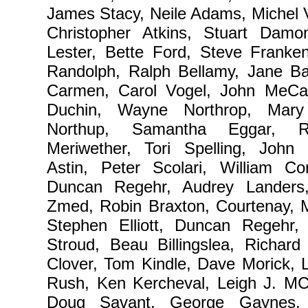
James Stacy, Neile Adams, Michel V
Christopher Atkins, Stuart Damo
Lester, Bette Ford, Steve Franken
Randolph, Ralph Bellamy, Jane Bad
Carmen, Carol Vogel, John MeCa
Duchin, Wayne Northrop, Mary
Northup, Samantha Eggar, R
Meriwether, Tori Spelling, John
Astin, Peter Scolari, William Con
Duncan Regehr, Audrey Landers,
Zmed, Robin Braxton, Courtenay, M
Stephen Elliott, Duncan Regehr,
Stroud, Beau Billingslea, Richar
Clover, Tom Kindle, Dave Morick, 
Rush, Ken Kercheval, Leigh J. MCC
Doug Savant, George Gaynes, 