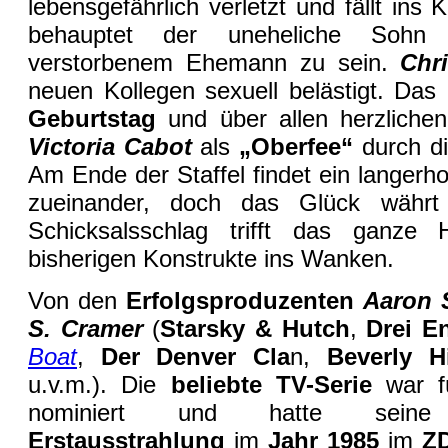
lebensgefährlich verletzt und fällt in
behauptet der uneheliche So
verstorbenem Ehemann zu sein.
Chr
neuen Kollegen sexuell belästigt. Das 
Geburtstag
und über allen herzlichen
Victoria Cabot
als
„Oberfee“
durch d
Am Ende der Staffel findet ein langerho
zueinander, doch das Glück währt
Schicksalsschlag trifft das ganze 
bisherigen Konstrukte ins Wanken.
Von den
Erfolgsproduzenten
Aaron 
S. Cramer
(
Starsky & Hutch
,
Drei En
Boat
,
Der Denver Cla
n,
Beverly H
u.v.m.). Die
beliebte TV-Serie
war 
nominiert und hatte sei
Erstausstrahlung
im
Jahr 1985
im
Z