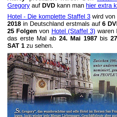
Gregory
auf
DVD
kann man
hier extra 
Hotel - Die komplette Staffel 3
wird vo
2018
in Deutschland erstmals auf
6 DV
25 Folgen
von
Hotel (Staffel 3)
waren b
das erste Mal ab
24. Mai 1987
bis
2
SAT 1
zu sehen.