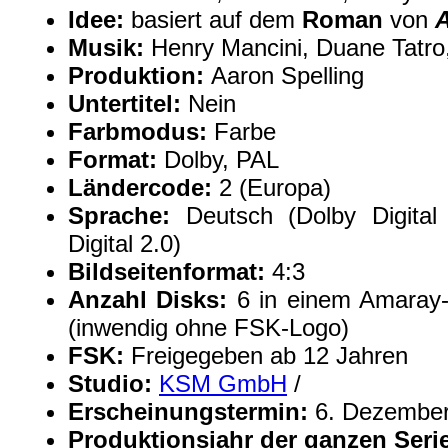
Idee:
basiert auf dem
Roman
von
A
Musik:
Henry Mancini, Duane Tatro,
Produktion:
Aaron Spelling
Untertitel:
Nein
Farbmodus:
Farbe
Format:
Dolby, PAL
Ländercode:
2 (Europa)
Sprache:
Deutsch (Dolby Digital
Digital 2.0)
Bildseitenformat:
4:3
Anzahl Disks:
6 in einem Amaray-
(inwendig ohne FSK-Logo)
FSK:
Freigegeben ab 12 Jahren
Studio:
KSM GmbH
/
Erscheinungstermin:
6. Dezember
Produktionsjahr der ganzen Seri