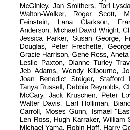
McGinley, Jan Smithers, Tori Lysd
Walton-Walker, Roger Scott, Mic
Feinstein, Lana Clarkson, Fra
Anderson, Michael David Wright, C
Jessica Parker, Susan George, F
Douglas, Peter Frechette, George
Gracie Harrison, Gene Ross, Aneta
Leslie Paxton, Dianne Turley Trav
Jeb Adams, Wendy Kilbourne, Joh
Joan Benedict Steiger, Stafford
Tanya Russell, Debbie Reynolds, Ch
McCary, Jack Kruschen, Peter Lo
Walter Davis, Earl Holliman, Bian
Carroll, Moses Gunn, Ismael "East
Len Ross, Hugh Karraker, William S
Michael Yama, Robin Hoff, Harry Geo