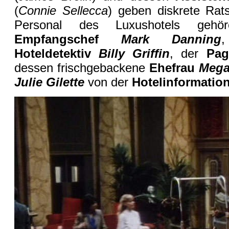
(
Connie Sellecca
) geben diskrete Rat
Personal des Luxushotels gehö
Empfangschef
Mark Danning
,
Hoteldetektiv
Billy Griffin
, der
Pa
dessen frischgebackene
Ehefrau
Meg
Julie Gilette
von der
Hotelinformatio