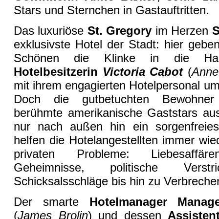
Stars und Sternchen in Gastauftritten.
Das luxuriöse
St. Gregory
im Herzen
S
exklusivste Hotel der Stadt: hier gebe
Schönen die Klinke in die Han
Hotelbesitzerin
Victoria Cabot
(
Anne
mit ihrem engagierten Hotelpersonal um
Doch die gutbetuchten Bewohner 
berühmte amerikanische Gaststars aus 
nur nach außen hin ein sorgenfreie
helfen die Hotelangestellten immer wie
privaten Probleme: Liebesaffä
Geheimnisse, politische Verstri
Schicksalsschläge bis hin zu Verbreche
Der smarte
Hotelmanager Mana
(
James Brolin
) und dessen
Assisten