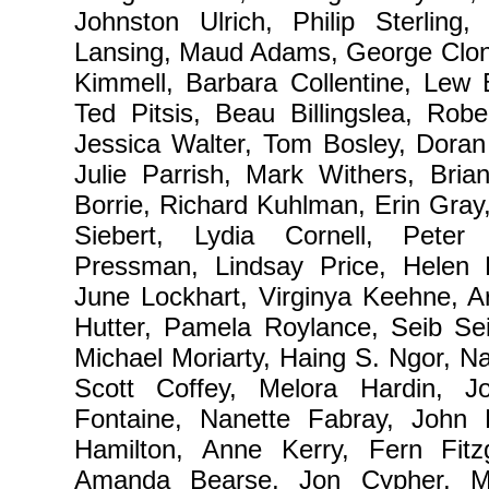
Johnston Ulrich, Philip Sterling,
Lansing, Maud Adams, George Clon
Kimmell, Barbara Collentine, Lew 
Ted Pitsis, Beau Billingslea, Robe
Jessica Walter, Tom Bosley, Doran 
Julie Parrish, Mark Withers, Bria
Borrie, Richard Kuhlman, Erin Gray
Siebert, Lydia Cornell, Pete
Pressman, Lindsay Price, Helen 
June Lockhart, Virginya Keehne, A
Hutter, Pamela Roylance, Seib Seib
Michael Moriarty, Haing S. Ngor, Na
Scott Coffey, Melora Hardin, J
Fontaine, Nanette Fabray, John 
Hamilton, Anne Kerry, Fern Fitzg
Amanda Bearse, Jon Cypher, M