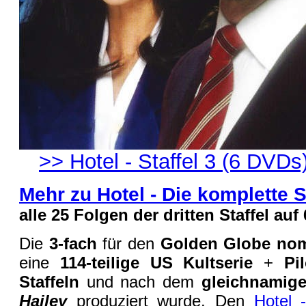
>> Hotel - Staffel 3 (6 DVDs
Mehr zu Hotel - Die komplette S
alle 25 Folgen der dritten Staffel au
Die
3-fach
für den
Golden Globe nom
eine
114-teilige US Kultserie
+
Pi
Staffeln
und nach dem
gleichnami
Hailey
produziert wurde. Den
Hotel 