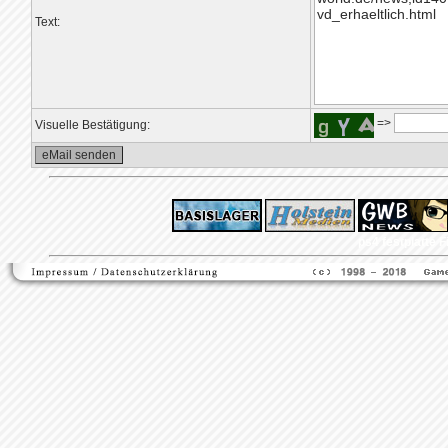
Text:
=>
Visuelle Bestätigung:
ps4 festplatte
F