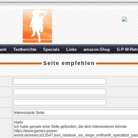
ank
Testberichte
Specials
Links
amazon-Shop
G-P-W-Ret
Seite empfehlen