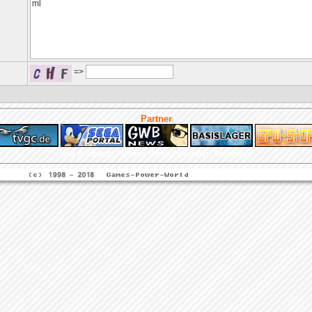
=>
Partner
ps4 festplatte
Fitness
Versicherungen Autohaus