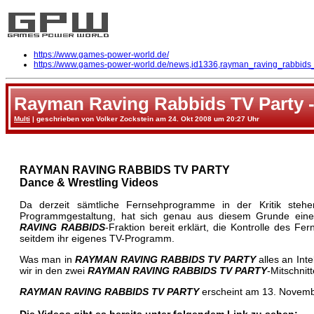
https://www.games-power-world.de/
https://www.games-power-world.de/news,id1336,rayman_raving_rabbids_
Rayman Raving Rabbids TV Party -
Multi
| geschrieben von Volker Zockstein am 24. Okt 2008 um 20:27 Uhr
RAYMAN RAVING RABBIDS TV PARTY
Dance & Wrestling Videos
Da derzeit sämtliche Fernsehprogramme in der Kritik stehen,
Programmgestaltung, hat sich genau aus diesem Grunde eine 
RAVING RABBIDS
-Fraktion bereit erklärt, die Kontrolle des
seitdem ihr eigenes TV-Programm.
Was man in
RAYMAN RAVING RABBIDS TV PARTY
alles an Int
wir in den zwei
RAYMAN RAVING RABBIDS TV PARTY
-Mitschnit
RAYMAN RAVING RABBIDS TV PARTY
erscheint am 13. Novemb