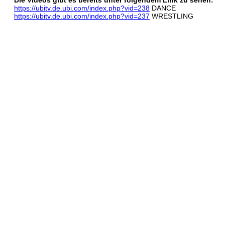
Die Videos gibt es bereits unter folgendem Link zu sehen:
https://ubitv.de.ubi.com/index.php?vid=238
DANCE
https://ubitv.de.ubi.com/index.php?vid=237
WRESTLING