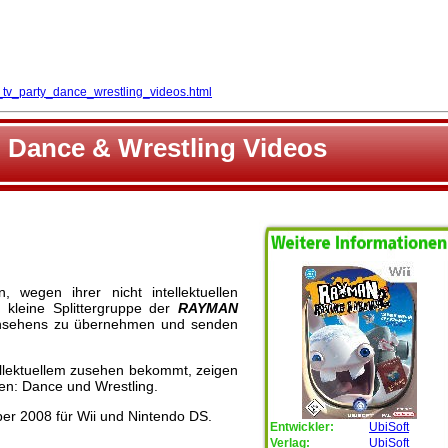
tv_party_dance_wrestling_videos.html
 Dance & Wrestling Videos
 wegen ihrer nicht intellektuellen
kleine Splittergruppe der
RAYMAN
 Fernsehens zu übernehmen und senden
ellektuellem zusehen bekommt, zeigen
ten: Dance und Wrestling.
er 2008 für Wii und Nintendo DS.
Entwickler:
UbiSoft
Verlag:
UbiSoft