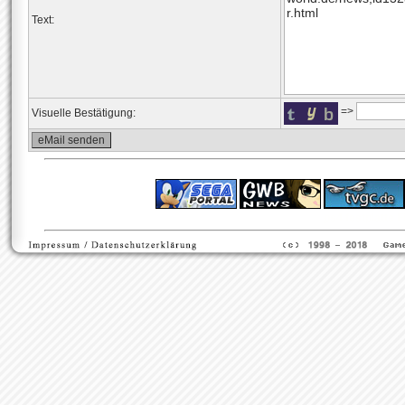
Text:
=>
Visuelle Bestätigung:
ps4 festplatte
F