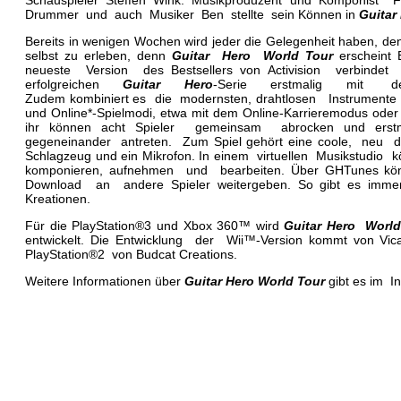
Schauspieler Steffen Wink. Musikproduzent und Komponist Fr
Drummer und auch Musiker Ben stellte sein Können in
Guitar
Bereits in wenigen Wochen wird jeder die Gelegenheit haben, d
selbst zu erleben, denn
Guitar Hero World Tour
erscheint
neueste Version des Bestsellers von Activision verbind
erfolgreichen
Guitar Hero
-Serie erstmalig mit der G
Zudem kombiniert es die modernsten, drahtlosen Instrum
und Online*-Spielmodi, etwa mit dem Online-Karrieremodus oder d
ihr können acht Spieler gemeinsam abrocken und erstm
gegeneinander antreten. Zum Spiel gehört eine coole, neu de
Schlagzeug und ein Mikrofon. In einem virtuellen Musikstudio 
komponieren, aufnehmen und bearbeiten. Über GHTunes kö
Download an andere Spieler weitergeben. So gibt es immer
Kreationen.
Für die PlayStation®3 und Xbox 360™ wird
Guitar Hero Wor
entwickelt. Die Entwicklung der Wii™-Version kommt von Vica
PlayStation®2 von Budcat Creations.
Weitere Informationen über
Guitar Hero World Tour
gibt es im I