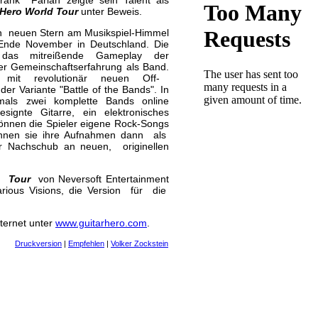
ank Farian zeigte sein Talent als
 Hero World Tour
unter Beweis.
en neuen Stern am Musikspiel-Himmel
 Ende November in Deutschland. Die
et das mitreißende Gameplay der
emeinschaftserfahrung als Band.
ente mit revolutionär neuen Off-
er Variante "Battle of the Bands". In
als zwei komplette Bands online
signte Gitarre, ein elektronisches
können die Spieler eigene Rock-Songs
nnen sie ihre Aufnahmen dann als
 Nachschub an neuen, originellen
ld Tour
von Neversoft Entertainment
rious Visions, die Version für die
nternet unter
www.guitarhero.com
.
Druckversion
|
Empfehlen
|
Volker Zockstein