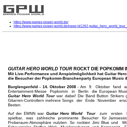
https://www.games-power-world.de/
https://www.games-power-world.de/news,id1262,guitar_hero_world_tour
Guitar Hero World Tour Rockt die
Multi
| geschrieben von Volker Zockstein am 14. Okt 2008 um 20:53 Uhr
GUITAR HERO WORLD TOUR
ROCKT DIE POPKOMM I
Mit Live-Performance und Anspielmöglichkeit hat Guitar Hero
die Besucher der Popkomm-Branchenparty
European Music &
Burglengenfeld - 14. Oktober 2008
- Am 9. Oktober fand a
Entertainment-Messe Popkomm in Berlin die European Music
Guitar Hero World Tour
war dabei! Die Band Button Striker
Gitarren-Controllern mehrere Songs der Ende November ersch
Besten.
Auf der EMNN war
Guitar Hero World Tour
zum ersten 
spielbar, was zahlreiche prominente Besucher für Jamsessions 
Proberaum-Atmosphäre nutzten: So rockten Jimi Blue und 