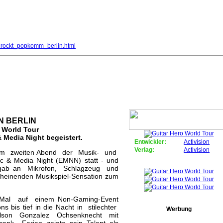
_rockt_popkomm_berlin.html
 Popkomm in Berlin
N BERLIN
 World Tour
 Media Night begeistert.
Entwickler:
Activision
Verlag:
Activision
m zweiten Abend der Musik- und
 & Media Night (EMNN) statt - und
s gab an Mikrofon, Schlagzeug und
einenden Musikspiel-Sensation zum
Mal auf einem Non-Gaming-Event
bis tief in die Nacht in stilechter
Werbung
Wilson Gonzalez Ochsenknecht mit