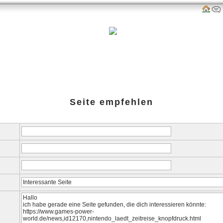
als
Links
amazon-Shop
G-P-W-Retro
Impressum
Seite empfehlen