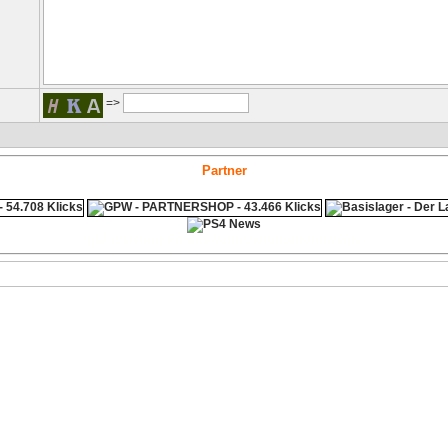
=>
Partner
ps4 festplatte
Fitness
Versicherungen Autohaus