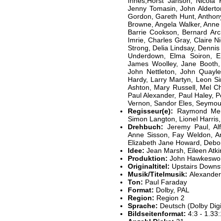
Innes,Horst Janson, Nicola P
Jenny Tomasin, John Aldert
Gordon, Gareth Hunt, Anthony
Browne, Angela Walker, Anne Y
Barrie Cookson, Bernard Arc
Imrie, Charles Gray, Claire 
Strong, Delia Lindsay, Denn
Underdown, Elma Soiron, E
James Woolley, Jane Booth, 
John Nettleton, John Quayle
Hardy, Larry Martyn, Leon S
Ashton, Mary Russell, Mel Ch
Paul Alexander, Paul Haley, 
Vernon, Sandor Eles, Seymour
Regisseur(e):
Raymond Menmu
Simon Langton, Lionel Harris
Drehbuch:
Jeremy Paul, A
Anne Sisson, Fay Weldon, An
Elizabeth Jane Howard, Debo
Idee:
Jean Marsh, Eileen Atki
Produktion:
John Hawkeswo
Originaltitel:
Upstairs Downst
Musik/Titelmusik:
Alexander
Ton:
Paul Faraday
Format:
Dolby, PAL
Region:
Region 2
Sprache:
Deutsch (Dolby Digit
Bildseitenformat:
4:3 - 1.33: