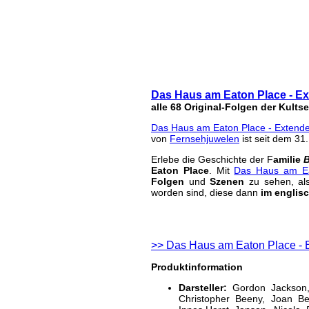
Das Haus am Eaton 
DVD
| geschrieben von Volker Zockstein am 25.
Das Haus am Eaton Place - E
alle 68 Original-Folgen der Kults
Das Haus am Eaton Place - Extende
von
Fernsehjuwelen
ist seit dem 31
Erlebe die Geschichte der F
amilie
Eaton Place
. Mit
Das Haus am Ea
Folgen
und
Szenen
zu sehen, al
worden sind, diese dann
im englisc
>> Das Haus am Eaton Place - E
Produktinformation
Darsteller:
Gordon Jackson,
Christopher Beeny, Joan B