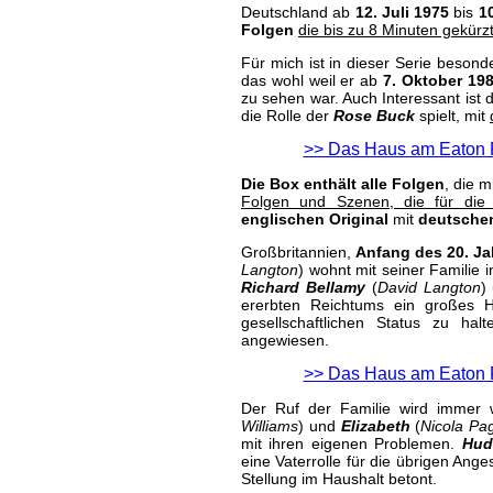
Deutschland ab
12. Juli 1975
bis
1
Folgen
die bis zu 8 Minuten gekürz
Für mich ist in dieser Serie beson
das wohl weil er ab
7. Oktober 19
zu sehen war. Auch Interessant ist 
die Rolle der
Rose Buck
spielt, mit
>> Das Haus am Eaton P
Die Box enthält alle Folgen
, die 
Folgen und Szenen, die für die 
englischen Original
mit
deutschen
Großbritannien,
Anfang des 20. J
Langton
) wohnt mit seiner Famili
Richard Bellamy
(
David Langton
)
ererbten Reichtums ein großes H
gesellschaftlichen Status zu ha
angewiesen.
>> Das Haus am Eaton P
Der Ruf der Familie wird immer 
Williams
) und
Elizabeth
(
Nicola Pag
mit ihren eigenen Problemen.
Hu
eine Vaterrolle für die übrigen Ange
Stellung im Haushalt betont.