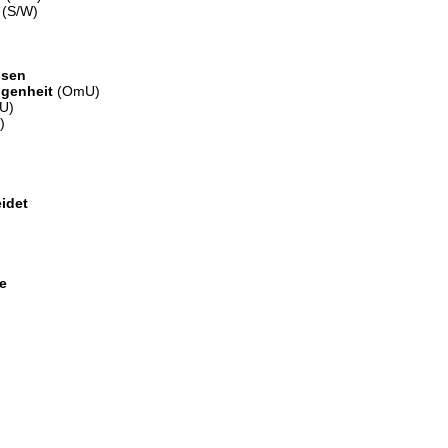
(S/W)
ssen
ngenheit
(OmU)
U)
)
idet
e