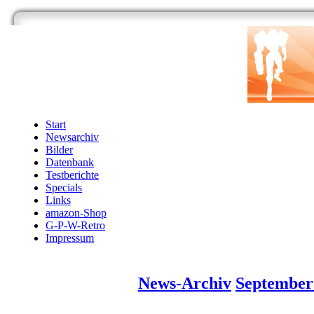
Start
Newsarchiv
Bilder
Datenbank
Testberichte
Specials
Links
amazon-Shop
G-P-W-Retro
Impressum
News-Archiv
September