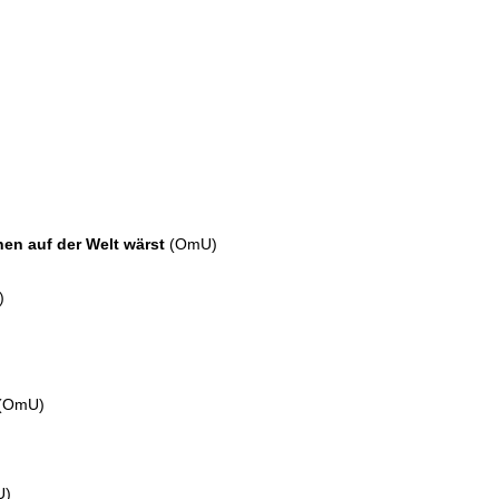
en auf der Welt wärst
(OmU)
)
(OmU)
U)