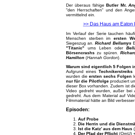
Der überaus fähige
Butler Mr.
An
"den Herrschaften" und den Anges
vermittelnd ein.
>> Das Haus am Eaton P
Im Verlauf der Serie tauchen häuf
Menschen sterben im
ersten We
Siegeszug an.
Richard Bellamys
E
"Titanic"
ums Leben oder
Bel
Börsencrashs
zu spüren.
Richa
Hamilton
(
Hannah Gordon
).
Warum sind eigentlich 5 Folgen 
Aufgrund eines
Technikerstreik
wurden die
ersten sechs Folgen
l
nur für die Pilotfolge
produziert un
dieser Box vorhanden. Zudem ist die
Video gedreht wurden, außer bei
gedreht. Aus dem Material auf Vid
Filmmaterial hätte an Bild verbesse
Episoden:
Auf Probe
Die Herrin und die Dienst
Ist die Katz’ aus dem Haus
(
Der Pfad der Pflicht
(OmU) +