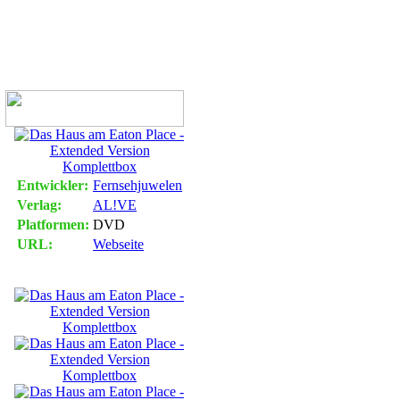
x - erhältlich
Entwickler:
Fernsehjuwelen
Verlag:
AL!VE
Platformen:
DVD
URL:
Webseite