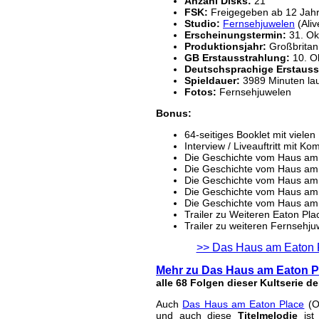
Anzahl Disks:
21
FSK:
Freigegeben ab 12 Jah
Studio:
Fernsehjuwelen
(Aliv
Erscheinungstermin:
31. Ok
Produktionsjahr:
Großbritan
GB Erstausstrahlung:
10. O
Deutschsprachige Erstauss
Spieldauer:
3989 Minuten la
Fotos:
Fernsehjuwelen
Bonus:
64-seitiges Booklet mit viele
Interview / Liveauftritt mit K
Die Geschichte vom Haus am E
Die Geschichte vom Haus am E
Die Geschichte vom Haus am E
Die Geschichte vom Haus am E
Die Geschichte vom Haus am E
Trailer zu Weiteren Eaton Plac
Trailer zu weiteren Fernsehj
>> Das Haus am Eaton P
Mehr zu Das Haus am Eaton P
alle 68 Folgen dieser Kultserie d
Auch
Das Haus am Eaton Place
(Or
und auch diese
Titelmelodie
is