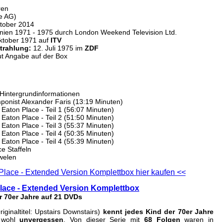
ren
e AG)
tober 2014
nien 1971 - 1975 durch London Weekend Television Ltd.
ktober 1971 auf
ITV
trahlung:
12. Juli 1975 im
ZDF
ut Angabe auf der Box
n Hintergrundinformationen
omponist Alexander Faris (13:19 Minuten)
aton Place - Teil 1 (56:07 Minuten)
aton Place - Teil 2 (51:50 Minuten)
aton Place - Teil 3 (55:37 Minuten)
aton Place - Teil 4 (50:35 Minuten)
aton Place - Teil 4 (55:39 Minuten)
e Staffeln
uwelen
lace - Extended Version Komplettbox hier kaufen <<
lace - Extended Version Komplettbox
er 70er Jahre auf 21 DVDs
iginaltitel: Upstairs Downstairs)
kennt jedes Kind der 70er Jahre
t wohl
unvergessen
. Von dieser Serie mit
68 Folgen
waren in