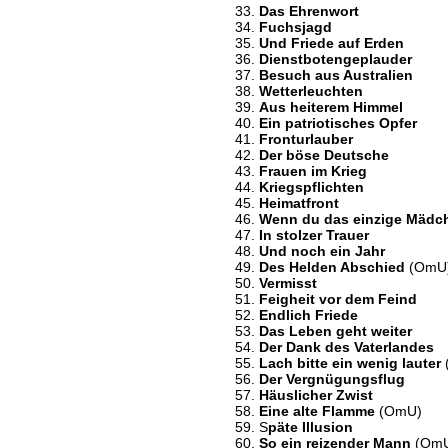
Das Ehrenwort
Fuchsjagd
Und Friede auf Erden
Dienstbotengeplauder
Besuch aus Australien
Wetterleuchten
Aus heiterem Himmel
Ein patriotisches Opfer
Fronturlauber
Der böse Deutsche
Frauen im Krieg
Kriegspflichten
Heimatfront
Wenn du das einzige Mädch
In stolzer Trauer
Und noch ein Jahr
Des Helden Abschied
(OmU
Vermisst
Feigheit vor dem Feind
Endlich Friede
Das Leben geht weiter
Der Dank des Vaterlandes
Lach bitte ein wenig lauter
Der Vergnügungsflug
Häuslicher Zwist
Eine alte Flamme
(OmU)
S
päte Illusion
So ein reizender Mann
(Om