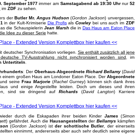
0. September 1977
immer am
Samstagabend ab 19:30 Uhr
nur
52
t
im
ZDF
zu sehen.
ders der
Butler Mr.
Angus Hudson
(
Gordon Jackson
) unvergessen,
81
in der Kult-Krimiserie
Die Profis
als
Cowley
bei uns auch im
ZDF
das die Schauspielerin
Jean Marsh
die in
Das Haus am Eaton Place
die Idee zu dieser Serie
hatte.
lace - Extended Version Komplettbox hier kaufen <<
mit deutscher Synchronisation vorliegen.
Sie enthält zusätzlich all jene
deutsche TV-Ausstrahlung nicht synchronisiert worden sind
, im
 Untertiteln
.
ahrhunderts
: Der
Oberhaus-Abgeordnete
Richard Bellamy
(
David
e in einem großen Haus am Londoner Eaton Place. Der
Abgeordnete
 und seine
Frau
Marjorie
(
Rachel Gurney
) können sich dank ihres
aus und einige Angestellte leisten. Doch um dieses und ihren
lten, sind sie dringend auf
Richards
(
David Langton
) Karriere
lace - Extended Version Komplettbox hier kaufen <<
wieder durch die Eskapaden ihrer beiden Kinder
James
(
Simon
ett
) gefährdet. Auch die
Hausangestellten
der
Bellamys
kämpfen
dson
(
Gordon Jackson
) ist
der schottische Butler
, der einerseits
stellten einnimmt, andererseits aber auch sehr deutlich seine eigene