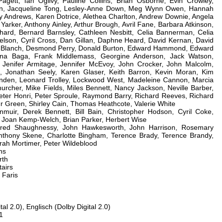
agett, Ian Ogilvy, Pauline Collins, Brian Osborne, Evin Crowley,
on, Jacqueline Tong, Lesley-Anne Down, Meg Wynn Owen, Hannah
 Andrews, Karen Dotrice, Alethea Charlton, Andrew Downie, Angela
arker, Anthony Ainley, Arthur Brough, Avril Fane, Barbara Atkinson,
hard, Bernard Barnsley, Cathleen Nesbitt, Celia Bannerman, Celia
Nielson, Cyril Cross, Dan Gillan, Daphne Heard, David Kernan, David
is Blanch, Desmond Perry, Donald Burton, Edward Hammond, Edward
na Baga, Frank Middlemass, Georgine Anderson, Jack Watson,
Jenifer Armitage, Jennifer McEvoy, John Crocker, John Malcolm,
, Jonathan Seely, Karen Glaser, Keith Barron, Kevin Moran, Kim
inden, Leonard Trolley, Lockwood West, Madeleine Cannon, Marcia
urcher, Mike Fields, Miles Bennett, Nancy Jackson, Neville Barber,
Peter Honri, Peter Sproule, Raymond Barry, Richard Reeves, Richard
 Green, Shirley Cain, Thomas Heathcote, Valerie White
ir, Derek Bennett, Bill Bain, Christopher Hodson, Cyril Coke,
, Joan Kemp-Welch, Brian Parker, Herbert Wise
lfred Shaughnessy, John Hawkesworth, John Harrison, Rosemary
thony Skene, Charlotte Bingham, Terence Brady, Terence Brandy,
rah Mortimer, Peter Wildeblood
ns
rth
airs
 Faris
al 2.0), Englisch (Dolby Digital 2.0)
1