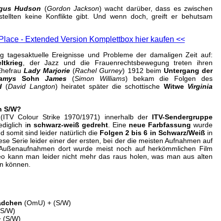
gus Hudson
(
Gordon Jackson
) wacht darüber, dass es zwischen
tellten keine Konflikte gibt. Und wenn doch, greift er behutsam
lace - Extended Version Komplettbox hier kaufen <<
ig tagesaktuelle Ereignisse und Probleme der damaligen Zeit auf:
ltkrieg
, der Jazz und die Frauenrechtsbewegung treten ihren
hefrau
Lady Marjorie
(
Rachel Gurney
) 1912 beim
Untergang der
lamys
Sohn
James
(
Simon Williams
) bekam die Folgen des
rd
(
David Langton
) heiratet später die schottische
Witwe
Virginia
in S/W?
s
(ITV Colour Strike 1970/1971) innerhalb der
ITV-Sendergruppe
ediglich i
n schwarz-weiß gedreht
. Eine
neue Farbfassung
wurde
d somit sind leider natürlich die
Folgen 2 bis 6 in Schwarz/Weiß
in
se Serie leider einer der ersten, bei der die meisten Aufnahmen auf
 Außenaufnahmen dort wurde meist noch auf herkömmlichen Film
eo kann man leider nicht mehr das raus holen, was man aus alten
rn können.
mädchen
(OmU) + (S/W)
S/W)
 (S/W)