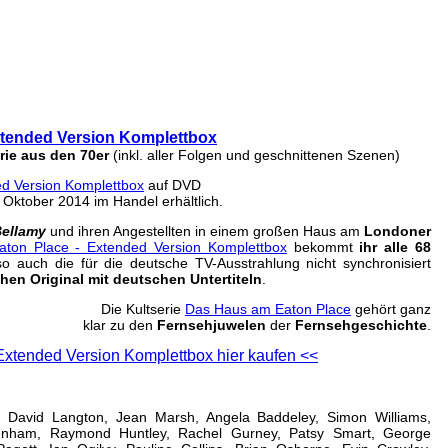
Place - Extended Version Komplettbo
 Sep 2016 um 20:34 Uhr
xtended Version Komplettbox
erie aus den 70er
(inkl. aller Folgen und geschnittenen Szenen)
d Version Komplettbox
auf DVD
. Oktober 2014 im Handel erhältlich.
Bellamy
und ihren Angestellten in einem großen Haus am
Londoner
ton Place - Extended Version Komplettbox
bekommt
ihr alle 68
so auch die für die deutsche TV-Ausstrahlung nicht synchronisiert
hen Original mit deutschen Untertiteln
.
Die Kultserie
Das Haus am Eaton Place
gehört ganz
klar zu den
Fernsehjuwelen
der
Fernsehgeschichte
.
xtended Version Komplettbox hier kaufen <<
 David Langton, Jean Marsh, Angela Baddeley, Simon Williams,
enham, Raymond Huntley, Rachel Gurney, Patsy Smart, George