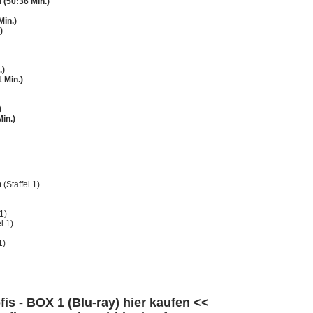
 (50:36 Min.)
Min.)
)
.)
 Min.)
)
in.)
n
(Staffel 1)
1)
l 1)
1)
fis - BOX 1 (Blu-ray) hier kaufen <<