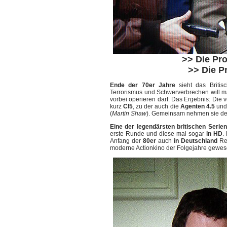
>> Die Pro
>> Die P
Ende der 70er Jahre
sieht das Briti
Terrorismus und Schwerverbrechen will 
vorbei operieren darf. Das Ergebnis: Die 
kurz
CI5
, zu der auch die
Agenten 4.5
un
(
Martin Shaw
). Gemeinsam nehmen sie den
Eine der legendärsten britischen Serien
erste Runde und diese mal sogar
in HD
.
Anfang der
80er
auch
in Deutschland
Rek
moderne Actionkino der Folgejahre gewes