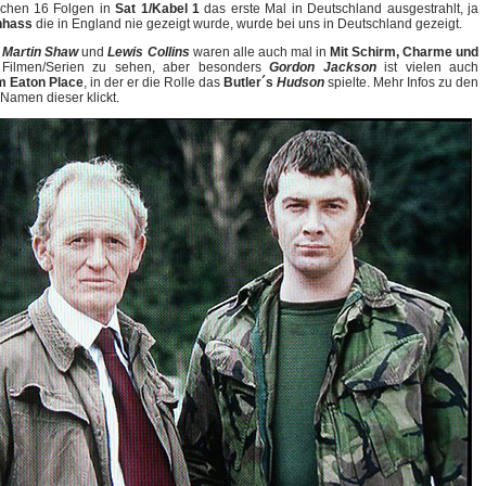
ichen 16 Folgen in
Sat 1/Kabel 1
das erste Mal in Deutschland ausgestrahlt, ja
nhass
die in England nie gezeigt wurde, wurde bei uns in Deutschland gezeigt.
,
Martin Shaw
und
Lewis Collins
waren alle auch mal in
Mit Schirm, Charme und
Filmen/Serien zu sehen, aber besonders
Gordon Jackson
ist vielen auch
 Eaton Place
, in der er die Rolle das
Butler´s
Hudson
spielte. Mehr Infos zu den
 Namen dieser klickt.