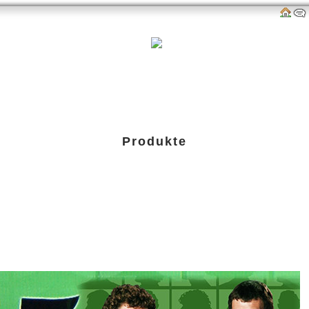
als
Links
amazon-Shop
G-P-W-Retro
Impressum
Produkte
Blu-ray)
Genre: TV-Serie |
Link: Offizielle Webseite von Die Profis - BOX 1 (Blu-ray)