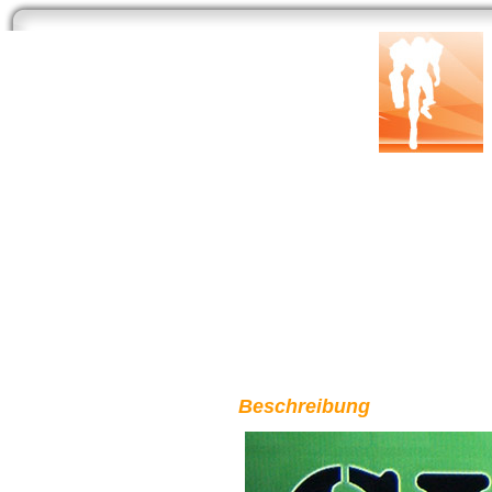
Start
Newsarchiv
Bilder
Datenbank
Testberichte
Speci
Die Profis - BOX 1 (
Entwickler:
Koch Media
| Publisher:
Koch Media
Beschreibung