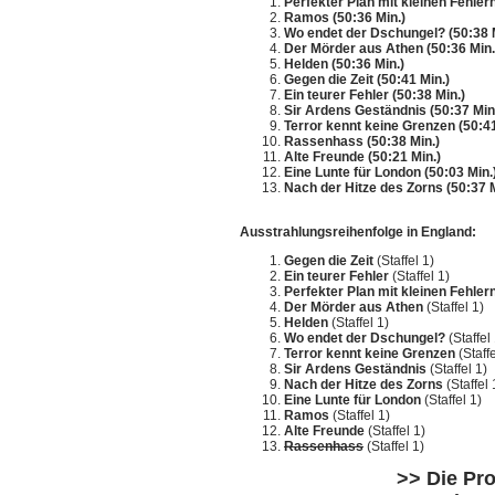
Perfekter Plan mit kleinen Fehlern
Ramos (50:36 Min.)
Wo endet der Dschungel? (50:38 
Der Mörder aus Athen (50:36 Min.
Helden (50:36 Min.)
Gegen die Zeit (50:41 Min.)
Ein teurer Fehler (50:38 Min.)
Sir Ardens Geständnis (50:37 Min
Terror kennt keine Grenzen (50:41
Rassenhass (50:38 Min.)
Alte Freunde (50:21 Min.)
Eine Lunte für London (50:03 Min.
Nach der Hitze des Zorns (50:37 M
Ausstrahlungsreihenfolge in England:
Gegen die Zeit
(Staffel 1)
Ein teurer Fehler
(Staffel 1)
Perfekter Plan mit kleinen Fehler
Der Mörder aus Athen
(Staffel 1)
Helden
(Staffel 1)
Wo endet der Dschungel?
(Staffel 
Terror kennt keine Grenzen
(Staffe
Sir Ardens Geständnis
(Staffel 1)
Nach der Hitze des Zorns
(Staffel 
Eine Lunte für London
(Staffel 1)
Ramos
(Staffel 1)
Alte Freunde
(Staffel 1)
Rassenhass
(Staffel 1)
>> Die Pro