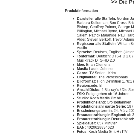
>> Die P
Produktinformation
Darsteller alle Staffeln:
Gordon Jac
Barbara Kellerman, Ben Cross, Brid
Bishop, Geoffrey Palmer, George M
Billington, Michael Byrne, Michael
Salem, Patrick Malahide, Paul Har
Alder, Steven Berkoff, Trevor Adams
Regisseur alle Staffeln:
William Br
Austin
Sprache:
Deutsch, Englisch (Untert
Tonformat:
Deutsch: DTS-HD 2.0 / E
Musiktrack DTS-HD 2.0
Idee:
Brian Clemens
Musik:
Laurie Johnson
Genre:
TV-Serien | Krimi
Originaltitel:
The Professionals
Bildformat:
High Definition 1.78:1 
Regioncode:
B
Anzahl Disks:
4 Blu-ray´s / Die Ser
FSK:
Freigegeben ab 16 Jahren
Studio:
Koch Media GmbH
Produktionsland:
Großbritannien
Produktionsjahr ganze Serie:
197
Erscheinungstermin:
24. März 20
Erstausstrahlung in England:
ab 3
Erstausstrahlung in Deutschland:
Spieldauer:
657 Minuten
EAN:
4020628834623
Fotos:
Koch Media GmbH / ITV