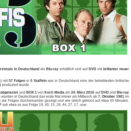
rstmals in Deutschland
als
Blu-ray
erhältlich und auf
DVD
mit
brillanter neuer
s) mit
57 Folgen
in
5 Staffeln
war in Deutschland eine der beliebtesten britische
1
produziert wurde.
 abgetastet
und
BOX 1
von
Koch Media
am
24. März 2016
auf
DVD
und
Blu-ray
ie wurden in Deutschland das erste Mal immer am Mittwoch ab
7. Oktober 1981
im
 die Folgen durcheinander gezeigt und wie üblich gekürzt auf etwa 45 Minuten.
F
sah etwa so aus Folge 19, 40, 15, 26, 44, 27, 17, usw.