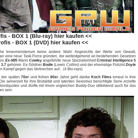
fis - BOX 1 (Blu-ray) hier kaufen <<
rofis - BOX 1 (DVD) hier kaufen <<
sche Innenministerium keine andere Wahl: Angesichts der Welle von Gewalt,
man eine neue Task-Force gründen, die weitestgehend an bestehenden Gesetzen
von
Ex-MI5
-Mann
Cowley
angeführte neue Spezialeinheit
Criminal Intelligence 5
d
3.7
gehören: Ex-Söldner
Bodie
(
Lewis Collins
) und der ehemalige Polizist
Doyle
 Kampf gegen das Verbrechen auf... (4 Blu-rays)
der späten
70er
und frühen
80er
Jahre geht danke
Koch Films
erneut in ihre
 Die seinerzeit für ihre Brutalität und latenten Sexismus berüchtigte Serie erzielte
ordquoten und dürfte mit ihrem ungleichen Buddy-Duo stilbildend auch für das
en sein.