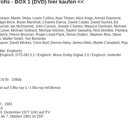
rofis - BOX 1 (DVD) hier kaufen <<
kson, Martin Shaw, Lewis Collins, Alan Tilvern, Alice Krige, Arnold Diamond,
get Brice, Bryan Marshall, Charles Dance, David Calder, David Suchet, Ed
urcell, Ian McDiarmid, John Carson, Joseph Charles, Maurice Denham, Michael
 Culver, Michael Gothard, Michael Kitchen, Nadim Sawalha, Nick Brimble, Pamela
dwick, Pierce Brosnan, Roger Lloyd-Pack, Simon Dutton, Stephen Rea, Steve
, Walter Gotell, Yuri Burienko
ayne, David Wickes, Chris Burt, Dennis Abey, James Allen, Martin Campbell, Ray
itel: Englisch)
nglisch: DTS-HD 5.1 / Englisch: Mono Dolby Digital 2.0 / Englisch: Isolierter
(16:9) - 1080p
ie auf 3 Blu-ray´s / 1 Blu-ray mit Bonus
7 - 1981
16
0. Dezember 1977 (UK) auf ITV
ab 7. Oktober 1981 im ZDF