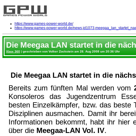
https://www.games-power-world.de/
https://www.games-power-world.de/news,id1073,meegaa_lan_startet_na
Die Meegaa LAN startet in die näc
Xbox 360
| geschrieben von Volker Zockstein am 28. Aug 2008 um 20:36 Uhr
Die Meegaa LAN startet in die näch
Bereits zum fünften Mal werden vom
Konsoleros das Jugendzentrum Ess
besten Einzelkämpfer, bzw. das beste 
Disziplinen ausmachen. Damit ihr bereit
Informationen bekommt, habt ihr hier e
über die
Meegaa-LAN Vol. IV
.