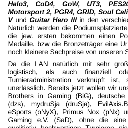
Halo3, CoD4, GoW, UT3, PES20
Motorsport 2, PGR4, GRID, Soul Calib
V
und
Guitar Hero III
in den verschie
Natürlich werden die Podiumsplatzierte
die jew. ersten bekommen einen Pok
Medaille, bzw die Bronzeträger eine U
noch kleinere Sachpreise von unseren
Da die LAN natürlich mit sehr gro
logistisch, als auch finanziell 
Turnieradministration verknüpft ist, s
unerlässlich. Bereits jetzt wollen wir u
Brothers in Gaming (BiG), deutsche 
(dzs), mydruSja (druSja), EvilAxis.
eSports (oNyX), Primus Nox (pNx) 
Gaming e.V. (SaD), ohne die eine 
qualitiativ hochwertigen Turnieren 