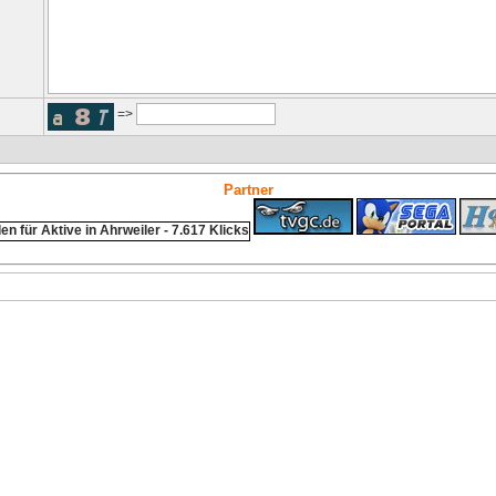
=>
Partner
ps4 festplatte
Fitness
Versicherungen Autohaus