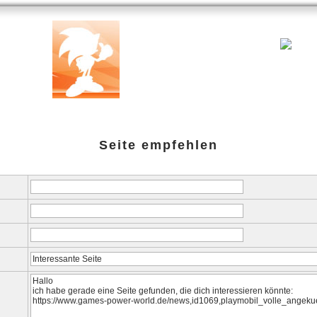
ank
Testberichte
Specials
Links
amazon-Shop
G-P-W-Ret
Seite empfehlen