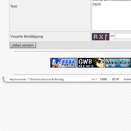
Text:
=>
Visuelle Bestätigung:
ps4 festplatte
F