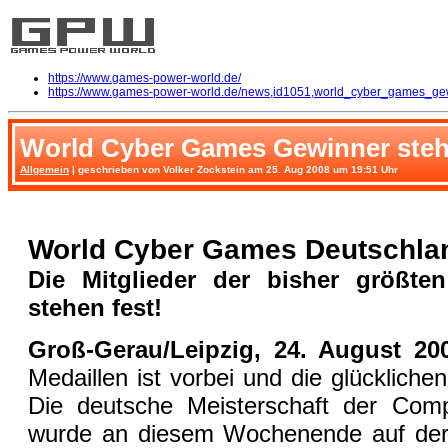
https://www.games-power-world.de/
https://www.games-power-world.de/news,id1051,world_cyber_games_gew
World Cyber Games Gewinner steh
Allgemein
| geschrieben von Volker Zockstein am 25. Aug 2008 um 19:51 Uhr
World Cyber Games Deutschlan
Die Mitglieder der bisher größte
stehen fest!
Groß-Gerau/Leipzig, 24. August 20
Medaillen ist vorbei und die glückliche
Die deutsche Meisterschaft der Comp
wurde an diesem Wochenende auf der