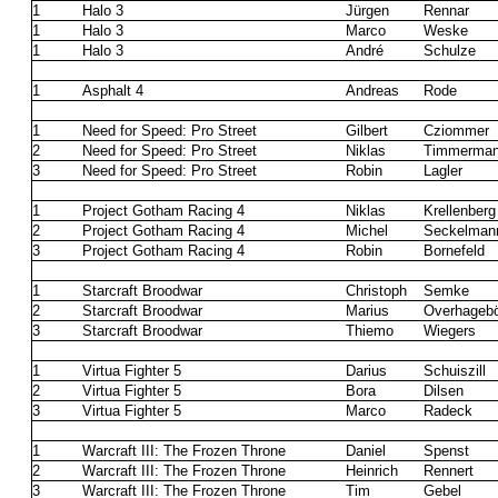
1
Halo 3
Jürgen
Rennar
1
Halo 3
Marco
Weske
1
Halo 3
André
Schulze
1
Asphalt 4
Andreas
Rode
1
Need for Speed: Pro Street
Gilbert
Cziommer
2
Need for Speed: Pro Street
Niklas
Timmerma
3
Need for Speed: Pro Street
Robin
Lagler
1
Project Gotham Racing 4
Niklas
Krellenberg
2
Project Gotham Racing 4
Michel
Seckelman
3
Project Gotham Racing 4
Robin
Bornefeld
1
Starcraft Broodwar
Christoph
Semke
2
Starcraft Broodwar
Marius
Overhageb
3
Starcraft Broodwar
Thiemo
Wiegers
1
Virtua Fighter 5
Darius
Schuiszill
2
Virtua Fighter 5
Bora
Dilsen
3
Virtua Fighter 5
Marco
Radeck
1
Warcraft III: The Frozen Throne
Daniel
Spenst
2
Warcraft III: The Frozen Throne
Heinrich
Rennert
3
Warcraft III: The Frozen Throne
Tim
Gebel