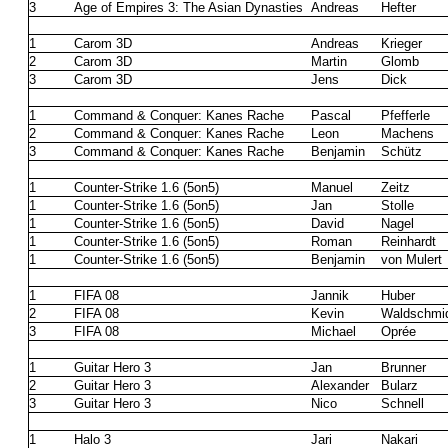
3
Age of Empires 3: The Asian Dynasties
Andreas
Hefter
1
Carom 3D
Andreas
Krieger
2
Carom 3D
Martin
Glomb
3
Carom 3D
Jens
Dick
1
Command & Conquer: Kanes Rache
Pascal
Pfefferle
2
Command & Conquer: Kanes Rache
Leon
Machens
3
Command & Conquer: Kanes Rache
Benjamin
Schütz
1
Counter-Strike 1.6 (5on5)
Manuel
Zeitz
1
Counter-Strike 1.6 (5on5)
Jan
Stolle
1
Counter-Strike 1.6 (5on5)
David
Nagel
1
Counter-Strike 1.6 (5on5)
Roman
Reinhardt
1
Counter-Strike 1.6 (5on5)
Benjamin
von Mulert
1
FIFA 08
Jannik
Huber
2
FIFA 08
Kevin
Waldschmi
3
FIFA 08
Michael
Oprée
1
Guitar Hero 3
Jan
Brunner
2
Guitar Hero 3
Alexander
Bularz
3
Guitar Hero 3
Nico
Schnell
1
Halo 3
Jari
Nakari