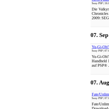
Sony PSP
| 16.
Die Valkyr
Chronicle
2009: SEG
07. Sep
Yu-Gi-Oh!T
Sony PSP
| 07.
Yu-Gi-Oh!T
Handheld K
auf PSP® .
07. Au
Fate/Unlim
Sony PSP
| 07.
Fate/Unli
Download-T