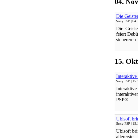
04. No
Die Geiste
Sony PSP
| 04.
Die Geiste
feiert Deb
sichereren .
15. Okt
Interaktiv
Sony PSP
| 15.
Interaktiv
interaktiv
PSP® ...
Ubisoft bri
Sony PSP
| 15.
Ubisoft br
allererste