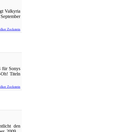
gt Valkyria
 September
lker Zockstein
 für Sonys
Oh! Titeln
lker Zockstein
tlicht den
mber 2009.