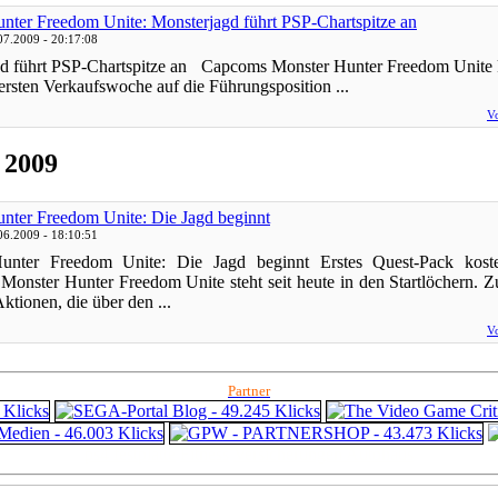
nter Freedom Unite: Monsterjagd führt PSP-Chartspitze an
07.2009 - 20:17:08
d führt PSP-Chartspitze an Capcoms Monster Hunter Freedom Unite k
 ersten Verkaufswoche auf die Führungsposition ...
Vo
 2009
nter Freedom Unite: Die Jagd beginnt
06.2009 - 18:10:51
unter Freedom Unite: Die Jagd beginnt Erstes Quest-Pack kost
onster Hunter Freedom Unite steht seit heute in den Startlöchern.
ktionen, die über den ...
Vo
Partner
ps4 festplatte
Fitness
Versicherungen Autohaus