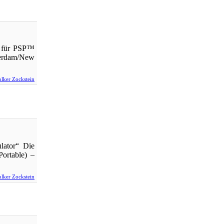
t für PSP™
sterdam/New
lker Zockstein
lator“ Die
ortable) –
lker Zockstein