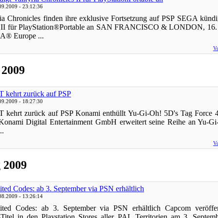
09.2009 - 23:12:36
ia Chronicles finden ihre exklusive Fortsetzung auf PSP SEGA kündi
s II für PlayStation®Portable an SAN FRANCISCO & LONDON, 16.
A® Europe ...
Vo
 2009
 kehrt zurück auf PSP
09.2009 - 18:27:30
 kehrt zurück auf PSP Konami enthüllt Yu-Gi-Oh! 5D's Tag Force 4
onami Digital Entertainment GmbH erweitert seine Reihe an Yu-Gi-
..
Vo
g 2009
ited Codes: ab 3. September via PSN erhältlich
08.2009 - 13:26:14
mited Codes: ab 3. September via PSN erhältlich Capcom veröffen
itel in den Playstation Stores aller PAL Territorien am 3. Septe