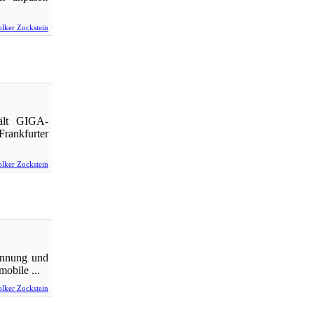
lker Zockstein
hält GIGA-
rankfurter
lker Zockstein
pannung und
obile ...
lker Zockstein