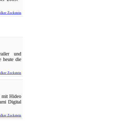
lker Zockstein
ailer und
e heute die
lker Zockstein
w mit Hideo
mi Digital
lker Zockstein