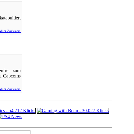
atapultiert
lker Zockstein
enfrei zum
 Zu Capcoms
lker Zockstein