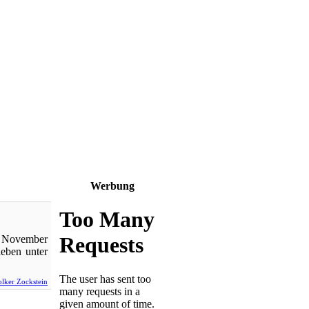
Werbung
. November
leben unter
lker Zockstein