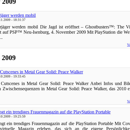
v 2009
rjäger werden mobil
11.2009 - 18:31:37
rjäger werden mobil Die Jagd ist eröffnet – Ghostbusters™: The 
üt auf PSP™ Neu-Isenburg, 4. November 2009 Mit PlayStation die We
..
Vo
 2009
e Cutscenes in Metal Gear Solid: Peace Walker
10.2009 - 19:33:45
e Cutscenes in Metal Gear Solid: Peace Walker Anbei Infos und Bil
en Zwischensequenzen in Metal Gear Solid: Peace Walker, das 2010 e
Vo
ngt ein trendiges Frauenmagazin auf die PlayStation Portable
10.2009 - 19:25:59
ingt ein trendiges Frauenmagazin auf die PlayStation Portable Mit Cov
, virtuelle Magazin erleben, das sich an die eigene Persönlichkei