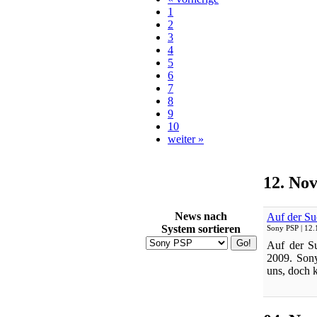
1
2
3
4
5
6
7
8
9
10
weiter »
12. No
News nach
Auf der Su
System sortieren
Sony PSP
| 12.
Auf der Su
2009. Sony
uns, doch k