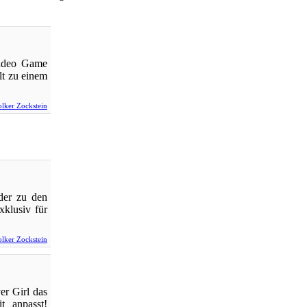
Video Game
lt zu einem
lker Zockstein
der zu den
xklusiv für
lker Zockstein
er Girl das
t anpasst!