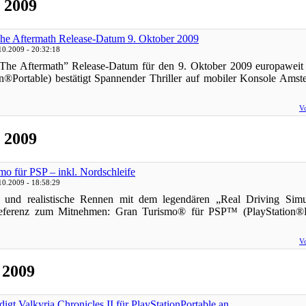
 2009
he Aftermath Release-Datum 9. Oktober 2009
10.2009 - 20:32:18
 The Aftermath” Release-Datum für den 9. Oktober 2009 europawei
on®Portable) bestätigt Spannender Thriller auf mobiler Konsole Am
Vo
 2009
mo für PSP – inkl. Nordschleife
10.2009 - 18:58:29
 und realistische Rennen mit dem legendären „Real Driving Simu
referenz zum Mitnehmen: Gran Turismo® für PSP™ (PlayStation®P
Vo
 2009
gt Valkyria Chronicles II für PlayStationPortable an