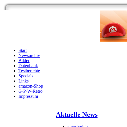
Start
Newsarchiv
Bilder
Datenbank
Testberichte
Specials
Links
amazon-Shop
G-P-W-Retro
Impressum
Aktuelle News
« vorherige