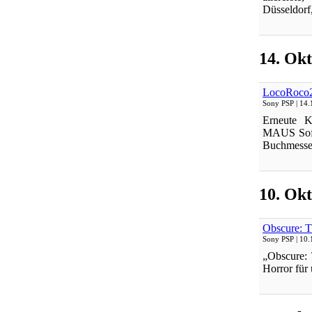
Düsseldorf,
14. Okt
LocoRoco2
Sony PSP
| 14.
Erneute K
MAUS Softw
Buchmesse h
10. Okt
Obscure: T
Sony PSP
| 10.
„Obscure: 
Horror für