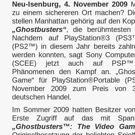
Neu-Isenburg, 4. November 2009
Mi
zu einem sichereren Ort machen? Di
stellen Manhattan gehörig auf den Kopf 
„Ghostbusters“
, die berühmtesten 
Nachdem auf PlayStation®3 (PS3™
(PS2™) in diesem Jahr bereits zahlr
werden konnten, sagt Sony Computer
(SCEE) jetzt auch auf PSP™ 
Phänomenen den Kampf an. „Ghost
Game“ für PlayStation®Portable (
November 2009 zum Preis von 
deutschen Handel.
Im Sommer 2009 hatten Besitzer v
Erste Zugriff auf das mit Spann
„Ghostbusters™: The Video Gam
Originalbesetzung der beliebten Spi