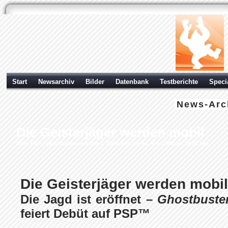
Start
Newsarchiv
Bilder
Datenbank
Testberichte
Speci
News-Arc
Die Geisterjäger werden mobil
Sony PSP
| geschrieben von Volker Zockstein am 04. Nov 2009 um 18:31 Uhr
Die Geisterjäger werden mobil
Die Jagd ist eröffnet –
Ghostbuste
feiert Debüt auf PSP™