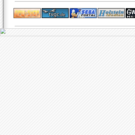
ps4 festplatte
F