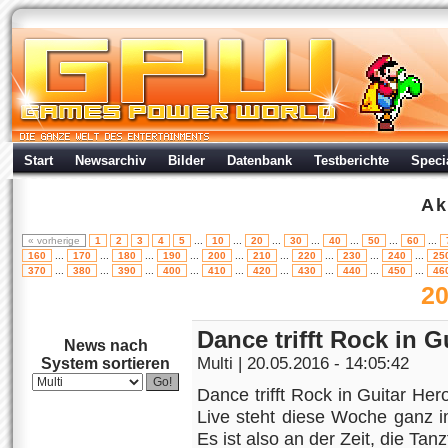
Start
Newsarchiv
Bilder
Datenbank
Testberichte
Speci
Ak
« vorherige
1
2
3
4
5
...
10
...
20
...
30
...
40
...
50
...
60
...
160
...
170
...
180
...
190
...
200
...
210
...
220
...
230
...
240
...
25
370
...
380
...
390
...
400
...
410
...
420
...
430
...
440
...
450
...
46
20
Dance trifft Rock in G
News nach
Multi
| 20.05.2016 - 14:05:42
System sortieren
Dance trifft Rock in Guitar H
Live steht diese Woche ganz i
Es ist also an der Zeit, die Tanzt