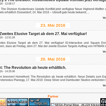
16 - 12:08:17
 The Division Kostenloses Update Konflikt jetzt verfügbar Neue Highend-Waffen 
ts erhältlich Düsseldorf, 24. Mai 2016 – Ubisoft gab heute bekannt, ...
Vo
23. Mai 2016
weites Elusive Target ab dem 27. Mai verfügbar!
16 - 12:51:28
tes Elusive Target ab dem 27. Mai verfügbar! IO-Interactive und Square Eni
n, dass ab Freitag, dem 27. Mai der zweite Elusive Targets-Auftrag von HITMAN sp
Vo
20. Mai 2016
: The Revolution ab heute erhältlich.
16 - 14:25:06
en brennen! Homefront: The Revolution ab heute erhältlich. Neue Details zum E
ndsmodus Planegg, 17. Mai 2016: Deep Silver und Dambuster Studios verkünden he
Vo
Partner