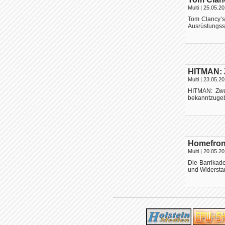
Multi
| 25.05.20
Tom Clancy’s
Ausrüstungsse
HITMAN: Z
Multi
| 23.05.20
HITMAN: Zwei
bekanntzugebe
Homefront
Multi
| 20.05.20
Die Barrikad
und Widersta