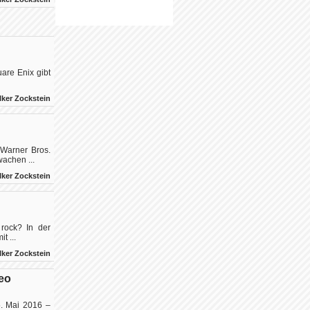
are Enix gibt
lker Zockstein
 Warner Bros.
wachen ...
lker Zockstein
rock? In der
t ...
lker Zockstein
eo
5. Mai 2016 –