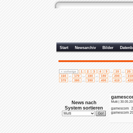
Start
Newsarchiv
Bilder
Datenb
« vorherige
1
2
3
4
5
...
10
...
20
160
...
170
...
180
...
190
...
200
...
210
370
...
380
...
390
...
400
...
410
...
420
gamescom
Multi
| 30.05.20
News nach
System sortieren
gamescom 20
gamescom 2016