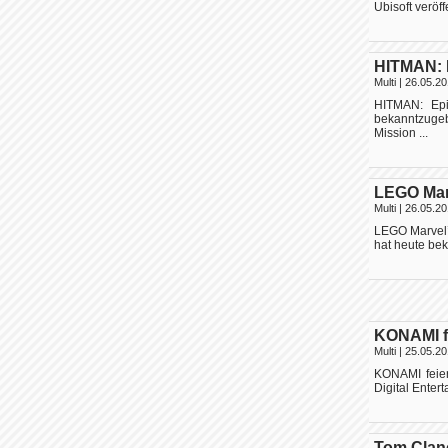
Ubisoft veröf
HITMAN: E
Multi
| 26.05.20
HITMAN: Epi
bekanntzuge
Mission ...
LEGO Marv
Multi
| 26.05.20
LEGO Marvel’s
hat heute bek
KONAMI f
Multi
| 25.05.20
KONAMI feier
Digital Enter
Tom Clanc