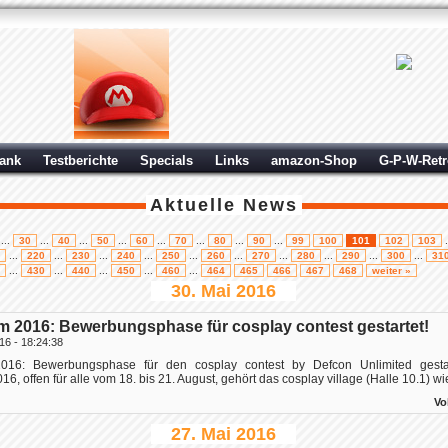
ank
Testberichte
Specials
Links
amazon-Shop
G-P-W-Ret
Aktuelle News
...
30
...
40
...
50
...
60
...
70
...
80
...
90
...
99
100
101
102
103
.
...
220
...
230
...
240
...
250
...
260
...
270
...
280
...
290
...
300
...
31
...
430
...
440
...
450
...
460
...
464
465
466
467
468
weiter »
30. Mai 2016
 2016: Bewerbungsphase für cosplay contest gestartet!
16 - 18:24:38
16: Bewerbungsphase für den cosplay contest by Defcon Unlimited gestar
, offen für alle vom 18. bis 21. August, gehört das cosplay village (Halle 10.1) wie
Vo
27. Mai 2016