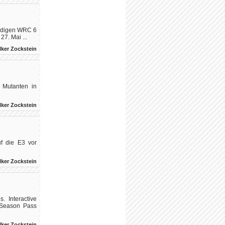
ündigen WRC 6
7. Mai ...
lker Zockstein
: Mutanten in
lker Zockstein
uf die E3 vor
lker Zockstein
 Interactive
-Season Pass
lker Zockstein