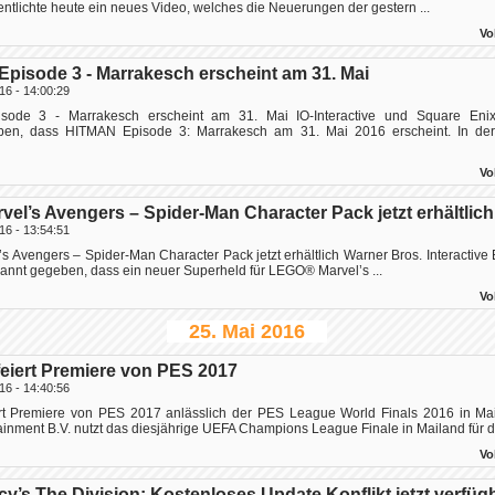
fentlichte heute ein neues Video, welches die Neuerungen der gestern ...
Vo
pisode 3 - Marrakesch erscheint am 31. Mai
16 - 14:00:29
sode 3 - Marrakesch erscheint am 31. Mai IO-Interactive und Square Enix
ben, dass HITMAN Episode 3: Marrakesch am 31. Mai 2016 erscheint. In de
Vo
el’s Avengers – Spider-Man Character Pack jetzt erhältlich
16 - 13:54:51
 Avengers – Spider-Man Character Pack jetzt erhältlich Warner Bros. Interactive
annt gegeben, dass ein neuer Superheld für LEGO® Marvel’s ...
Vo
25. Mai 2016
eiert Premiere von PES 2017
16 - 14:40:56
t Premiere von PES 2017 anlässlich der PES League World Finals 2016 in Ma
tainment B.V. nutzt das diesjährige UEFA Champions League Finale in Mailand für di
Vo
y’s The Division: Kostenloses Update Konflikt jetzt verfüg