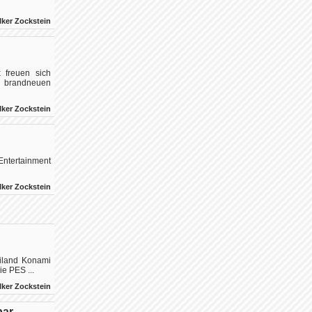
lker Zockstein
 freuen sich
r brandneuen
lker Zockstein
 Entertainment
lker Zockstein
iland Konami
e PES ...
lker Zockstein
bar