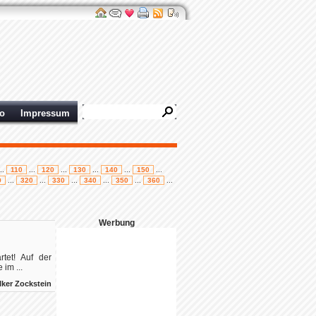
ro
Impressum
..
110
...
120
...
130
...
140
...
150
...
0
...
320
...
330
...
340
...
350
...
360
...
Werbung
tet! Auf der
 im ...
lker Zockstein