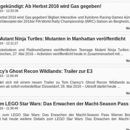
gekündigt: Ab Herbst 2016 wird Gas gegeben!
16 - 12:20:38
rbst 2016 wird Gas gegeben! Bigben Interactive und Kylotonn Racing Games k
es Videospiel der 2016er FIA World Rally Championship (WRC)-Saison an Bergheim, 2
Vo
utant Ninja Turtles: Mutanten in Manhattan veröffentlicht
16 - 12:11:27
Nickelodeon und PlatinumGames veröffentlichen Teenage Mutant Ninja Turtles
chen, 27. Mai 2016 – Activision veröffentlicht heute in Zusammenarbeit mit ...
Vo
y’s Ghost Recon Wildlands: Trailer zur E3
16 - 11:56:49
itet sich mit einem neuen Trailer zu Tom Clancy’s Ghost Recon Wildlands a
en ab sofort vorbestellbar Düsseldorf, 26. Mai 2016 – Ubisoft startet heute ...
Vo
zum LEGO Star Wars: Das Erwachen der Macht-Season Pass
16 - 11:38:49
s zum LEGO Star Wars: Das Erwachen der Macht-Season Pass Warner Bros.
nt hat heute weitere Details zum LEGO Star Wars: Das Erwachen der Macht
Vo