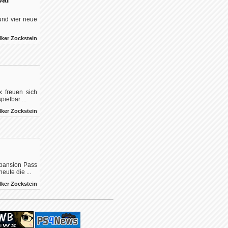
und vier neue
lker Zockstein
x freuen sich
ielbar ...
lker Zockstein
xpansion Pass
ute die ...
lker Zockstein