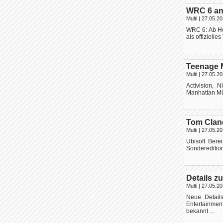
WRC 6 an
Multi
| 27.05.20
WRC 6: Ab He
als offiziell
Teenage M
Multi
| 27.05.20
Activision, 
Manhattan Mün
Tom Clanc
Multi
| 27.05.20
Ubisoft Bere
Sonderedition
Details 
Multi
| 27.05.20
Neue Detail
Entertainme
bekannt ...