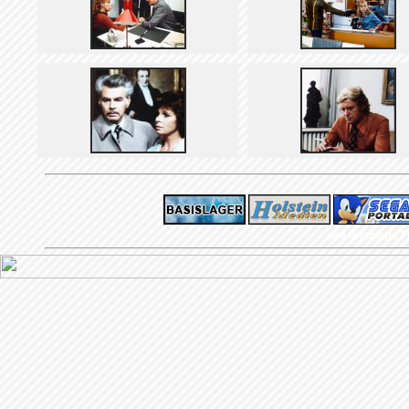
ps4 festplatte
F