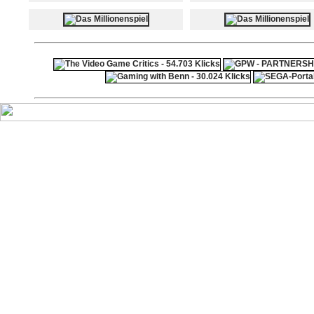
ps4 festplatte
F