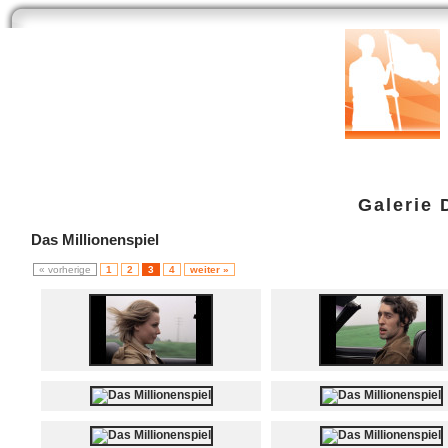
Start
Newsarchiv
Bilder
Datenbank
Testberichte
Speci
Galerie
Das Millionenspiel
« vorherige
1
2
3
4
weiter »