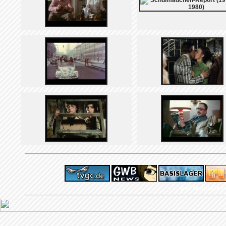
ps4 festplatte
F