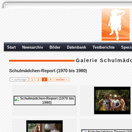
Start
Newsarchiv
Bilder
Datenbank
Testberichte
Speci
Galerie
Schulmädc
Schulmädchen-Report (1970 bis 1980)
« vorherige
1
2
3
4
weiter »