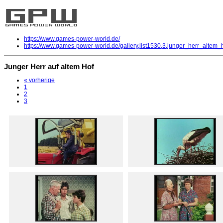
https://www.games-power-world.de/
https://www.games-power-world.de/gallery,list1530,3,junger_herr_altem_h
Junger Herr auf altem Hof
« vorherige
1
2
3