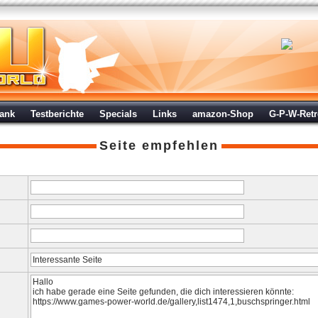
ank
Testberichte
Specials
Links
amazon-Shop
G-P-W-Ret
Seite empfehlen