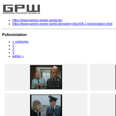
https://www.games-power-world.de/
https://www.games-power-world.de/gallery,list1409,2,polizeistation.html
Polizeistation
« vorherige
1
2
3
weiter »