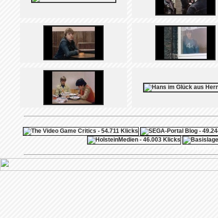
ps4 festplatte
F