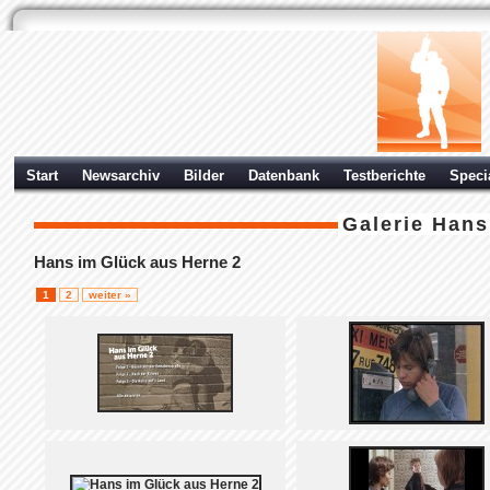
Start
Newsarchiv
Bilder
Datenbank
Testberichte
Speci
Galerie
Hans
Hans im Glück aus Herne 2
1
2
weiter »