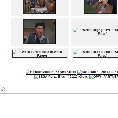
ps4 festplatte
F