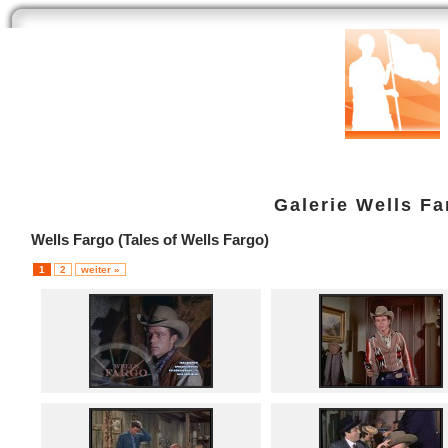
Start
Newsarchiv
Bilder
Datenbank
Testberichte
Speci
Galerie
Wells Fa
Wells Fargo (Tales of Wells Fargo)
1
2
weiter »