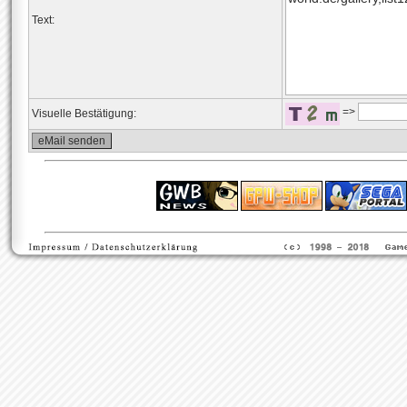
Text:
=>
Visuelle Bestätigung:
ps4 festplatte
F