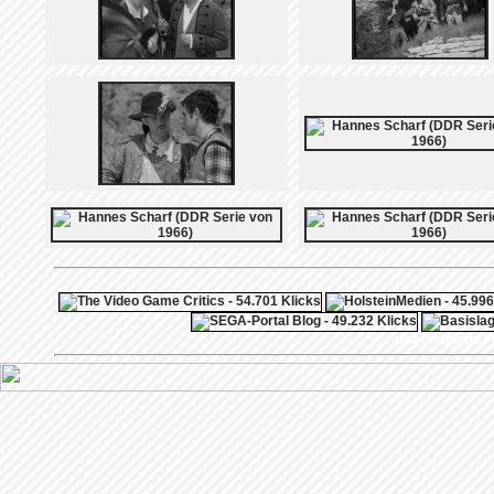
ps4 festplatte
F